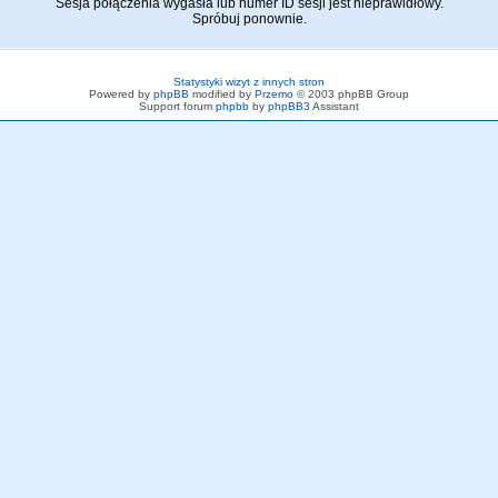
Sesja połączenia wygasła lub numer ID sesji jest nieprawidłowy.
Spróbuj ponownie.
Statystyki wizyt z innych stron
Powered by
phpBB
modified by
Przemo
© 2003 phpBB Group
Support forum
phpbb
by
phpBB3
Assistant