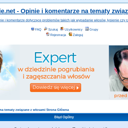
e.net - Opinie i komentarze na tematy zwią
nie i komentarze dotyczące problemów takich jak wypadanie włosów, łysienie czy r
FAQ
Szukaj
Użytkownicy
Grupy
Rejestracja
Zaloguj
e na tematy związane z włosami Strona Główna
Błąd Ogólny