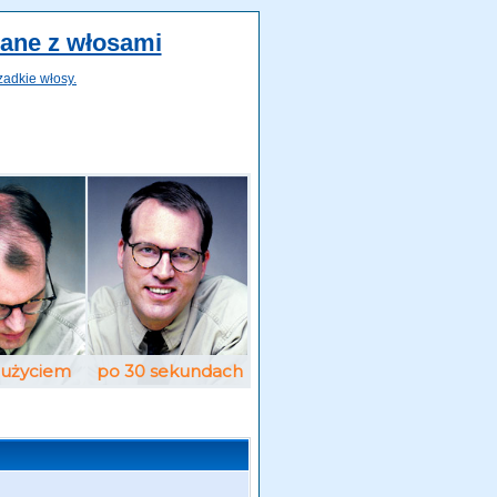
zane z włosami
zadkie włosy.