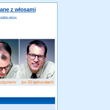
zane z włosami
zadkie włosy.