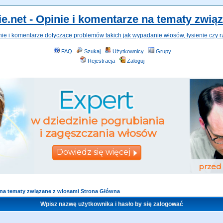
e.net - Opinie i komentarze na tematy zwią
nie i komentarze dotyczące problemów takich jak wypadanie włosów, łysienie czy r
FAQ
Szukaj
Użytkownicy
Grupy
Rejestracja
Zaloguj
e na tematy związane z włosami Strona Główna
Wpisz nazwę użytkownika i hasło by się zalogować