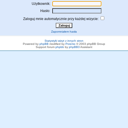
Użytkownik:
Hasło:
Zaloguj mnie automatycznie przy każdej wizycie:
Zapomniałem hasła
Statystyki wizyt z innych stron
Powered by
phpBB
modified by
Przemo
© 2003 phpBB Group
Support forum
phpbb
by
phpBB3
Assistant