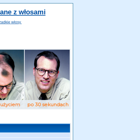
zane z włosami
zadkie włosy.