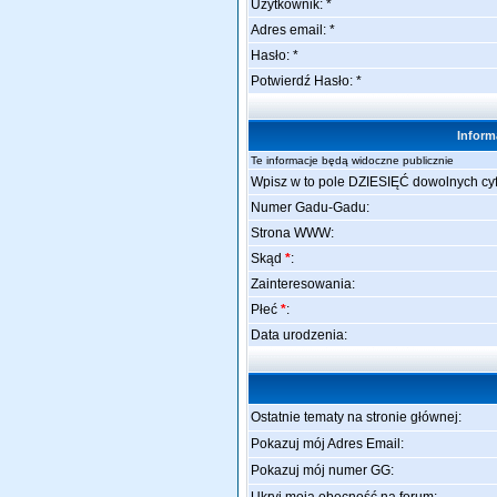
Użytkownik: *
Adres email: *
Hasło: *
Potwierdź Hasło: *
Inform
Te informacje będą widoczne publicznie
Wpisz w to pole DZIESIĘĆ dowolnych cy
Numer Gadu-Gadu:
Strona WWW:
Skąd
*
:
Zainteresowania:
Płeć
*
:
Data urodzenia:
Ostatnie tematy na stronie głównej:
Pokazuj mój Adres Email:
Pokazuj mój numer GG: