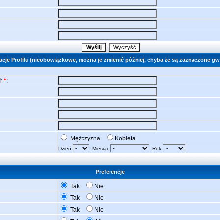
acje Profilu (nieobowiązkowe, można je zmienić później, chyba że są zaznaczone gw
fr
*
:
Mężczyzna
Kobieta
Dzień
Miesiąc
Rok
Preferencje
Tak
Nie
Tak
Nie
Tak
Nie