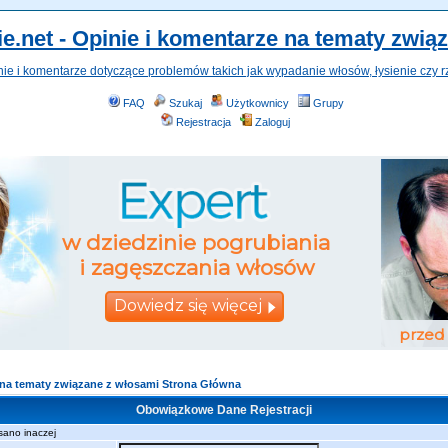
e.net - Opinie i komentarze na tematy zwią
nie i komentarze dotyczące problemów takich jak wypadanie włosów, łysienie czy r
FAQ
Szukaj
Użytkownicy
Grupy
Rejestracja
Zaloguj
e na tematy związane z włosami Strona Główna
Obowiązkowe Dane Rejestracji
sano inaczej