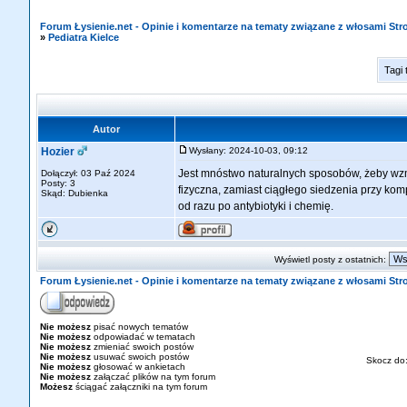
Forum Łysienie.net - Opinie i komentarze na tematy związane z włosami St
»
Pediatra Kielce
Tagi
Autor
Hozier
Wysłany: 2024-10-03, 09:12
Jest mnóstwo naturalnych sposobów, żeby wzmo
Dołączył: 03 Paź 2024
Posty: 3
fizyczna, zamiast ciągłego siedzenia przy kompu
Skąd: Dubienka
od razu po antybiotyki i chemię.
Wyświetl posty z ostatnich:
Forum Łysienie.net - Opinie i komentarze na tematy związane z włosami St
Nie możesz
pisać nowych tematów
Nie możesz
odpowiadać w tematach
Nie możesz
zmieniać swoich postów
Nie możesz
usuwać swoich postów
Skocz do
Nie możesz
głosować w ankietach
Nie możesz
załączać plików na tym forum
Możesz
ściągać załączniki na tym forum