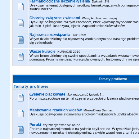
Farmakologiczne leczenie łysienia
Daktarin 2%
Dyskusje na temat dostępnych środków farmakologicznych pomagających
skutki uboczne.
Choroby związane z włosami
Włosy łamliwe, rozdwajaj...
Dyskusje poświęcone różnym chorobom, które wywołują wypadanie włos
jak m.in. łupież, łuszczyca, łojotok, zapalenie mieszków włosów.
Najnowsze rozwiązania
Nie ufam
W tym dziale dzielimy się najnowszą wiedzą dotyczącą naszego problemu
się zetkneliście.
Wasze kuracje
KURACJE 2019
W tym forum dzielimy się swoimi sposobami na wypadanie włosów - sw
pomagają. Prosimy nie pisać kuracji planowanych, testowanych i nie sp
Tematy profilowe
Tematy profilowe
Łysienie plackowate
Jak rozpoznać łysienie?...
Forum szczegółowe na temat częstej przypadłości łysienia plackowatego
Maskowanie rzadkich włosów
Mikrowłókna Dermax
Dyskusje poświęcone stosowaniu środków maskujących ubytki włosów. C
Peruki
czy zdecydowac sie na pe...
Forum o najstarszej metodzie na łysienie czyli peruce. W tym dziale j
nowoczesnymi perukami niemającymi już za wiele wspólnego z tymi sprz