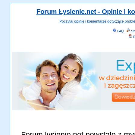
Forum Łysienie.net - Opinie i 
Poczytaj opinie i komentarze dotyczące probl
FAQ
Sz
R
Forum lysienie.net powstało z my