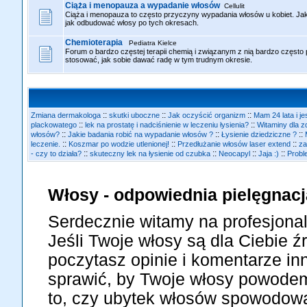
Ciąża i menopauza a wypadanie włosów
Cellulit
Ciąża i menopauza to często przyczyny wypadania włosów u kobiet. Jak s
jak odbudować włosy po tych okresach.
Chemioterapia
Pediatra Kielce
Forum o bardzo częstej terapii chemią i związanym z nią bardzo często
stosować, jak sobie dawać radę w tym trudnym okresie.
::
::
::
Zmiana dermakologa
skutki uboczne
Jak oczyścić organizm
Mam 24 lata i je
::
::
plackowatego
lek na prostatę i nadciśnienie w leczeniu łysienia?
Witaminy dla 
::
::
::
włosów?
Jakie badania robić na wypadanie włosów ?
Łysienie dziedziczne ?
::
::
::
leczenie.
Koszmar po wodzie utlenionej!
Przedłużanie włosów laser extend
za
::
::
::
::
- czy to działa?
skuteczny lek na łysienie od czubka
Neocapyl
Jaja :)
Probl
Włosy - odpowiednia pielęgnacj
Serdecznie witamy na profesjonal
Jeśli Twoje włosy są dla Ciebie ź
poczytasz opinie i komentarze in
sprawić, by Twoje włosy powodem
to, czy ubytek włosów spowodowa