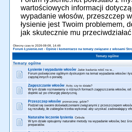
wartościowych informacji dotyczą
wypadanie włosów, przeszczep wł
łysienie jest Twoim problemem, d
jak skutecznie mu przeciwdziałać
Obecny czas to 2026-08-08, 14:46
Forum Łysienie.net - Opinie i komentarze na tematy związane z włosami St
Tematy ogólne
Tematy ogólne
Łysienie i wypadanie włosów
Jakie badania robić na w...
Forum poświęcone ogólnym dyskusjom na temat wypadania włosów i łysie
zapytaj innych o poradę.
Zagęszczanie włosów
Activ, czy to działa?
W tym dziale rozmawiamy o różnych formach zagęszczania włosów, od 
dopinki aż po chirurgię plastyczną.
Przeszczep włosów
przeszczep, gdzie?
Podziel się swoimi doświadczeniami związanymi z przeszczepem włosów i
są rezultaty, ile zabiegów trzeba wykonać aby uzyskać zadowalający efe
Naturalne leczenie łysienia
Cebula
W tym dziale opisujemy naturalne metody na wypadanie włosów, bez śr
preparatów.