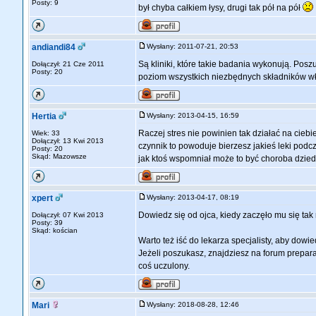
Posty: 9
był chyba całkiem łysy, drugi tak pół na pół
andiandi84
Wysłany: 2011-07-21, 20:53
Są kliniki, które takie badania wykonują. Pos
Dołączył: 21 Cze 2011
Posty: 20
poziom wszystkich niezbędnych składników wło
Hertia
Wysłany: 2013-04-15, 16:59
Raczej stres nie powinien tak działać na cie
Wiek: 33
Dołączył: 13 Kwi 2013
czynnik to powoduje bierzesz jakieś leki podc
Posty: 20
Skąd: Mazowsze
jak ktoś wspomniał może to być choroba dziedz
xpert
Wysłany: 2013-04-17, 08:19
Dowiedz się od ojca, kiedy zaczęło mu się ta
Dołączył: 07 Kwi 2013
Posty: 39
Skąd: kościan
Warto też iść do lekarza specjalisty, aby dowie
Jeżeli poszukasz, znajdziesz na forum preparat
coś uczulony.
Mari
Wysłany: 2018-08-28, 12:46