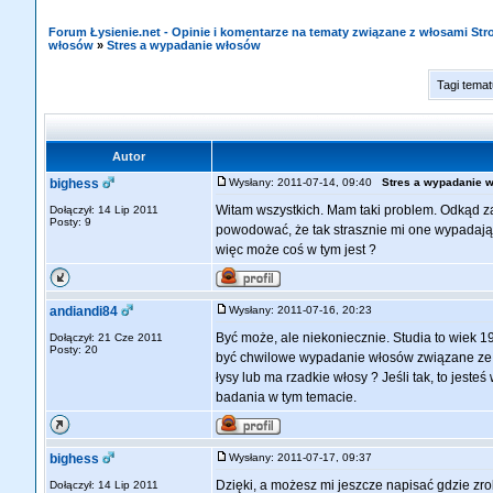
Forum Łysienie.net - Opinie i komentarze na tematy związane z włosami St
włosów
»
Stres a wypadanie włosów
Tagi tema
Autor
bighess
Wysłany: 2011-07-14, 09:40
Stres a wypadanie 
Witam wszystkich. Mam taki problem. Odkąd zac
Dołączył: 14 Lip 2011
Posty: 9
powodować, że tak strasznie mi one wypadają 
więc może coś w tym jest ?
andiandi84
Wysłany: 2011-07-16, 20:23
Być może, ale niekoniecznie. Studia to wiek 19
Dołączył: 21 Cze 2011
Posty: 20
być chwilowe wypadanie włosów związane ze st
łysy lub ma rzadkie włosy ? Jeśli tak, to jeste
badania w tym temacie.
bighess
Wysłany: 2011-07-17, 09:37
Dzięki, a możesz mi jeszcze napisać gdzie zrob
Dołączył: 14 Lip 2011