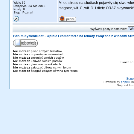
Mi od stresu na studiach pojawiły się siwe wł
Wiek: 35
Dołączyła: 24 Sie 2018
magnez, wit. C, wit. D. i dietę ORAZ aktywność
Posty: 9
Skąd: Poznań
Wyświetl posty z ostatnich:
Forum Łysienie.net - Opinie i komentarze na tematy związane z włosami St
Nie możesz
pisać nowych tematów
Nie możesz
odpowiadać w tematach
Nie możesz
zmieniać swoich postów
Nie możesz
usuwać swoich postów
Skocz do
Nie możesz
głosować w ankietach
Nie możesz
załączać plików na tym forum
Nie możesz
ściągać załączników na tym forum
Staty
Powered by
phpBB
mo
Support fo