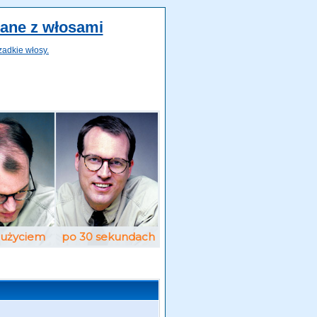
zane z włosami
zadkie włosy.