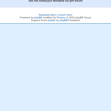
Nie ma nowszych tematów na tym forum
Statystyki wizyt z innych stron
Powered by
phpBB
modified by
Przemo
© 2003 phpBB Group
Support forum
phpbb
by
phpBB3
Assistant