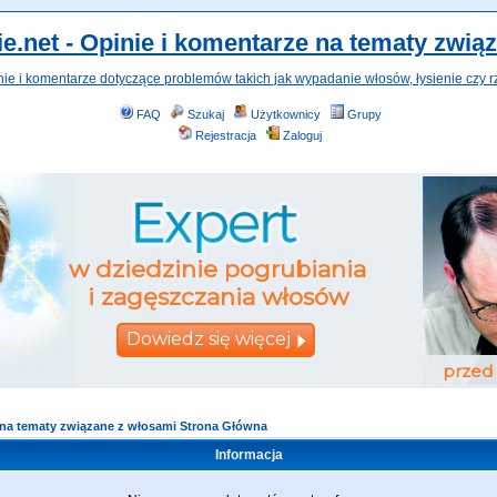
e.net - Opinie i komentarze na tematy zwią
nie i komentarze dotyczące problemów takich jak wypadanie włosów, łysienie czy r
FAQ
Szukaj
Użytkownicy
Grupy
Rejestracja
Zaloguj
e na tematy związane z włosami Strona Główna
Informacja