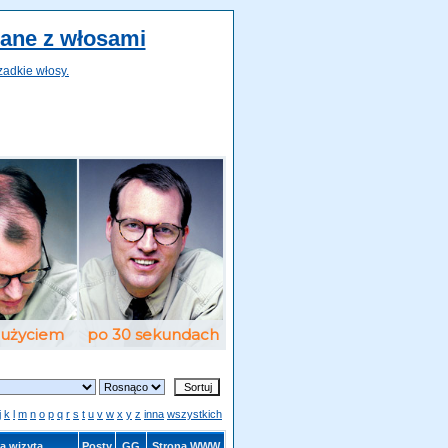
zane z włosami
zadkie włosy.
j
k
l
m
n
o
p
q
r
s
t
u
v
w
x
y
z
inna
wszystkich
a wizyta
Posty
GG
Strona WWW