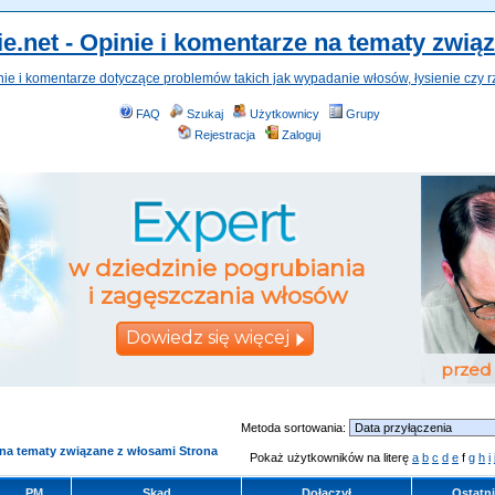
e.net - Opinie i komentarze na tematy zwią
nie i komentarze dotyczące problemów takich jak wypadanie włosów, łysienie czy r
FAQ
Szukaj
Użytkownicy
Grupy
Rejestracja
Zaloguj
Metoda sortowania:
 na tematy związane z włosami Strona
Pokaż użytkowników na literę
a
b
c
d
e
f
g
h
i
PM
Skąd
Dołączył
Ostatni