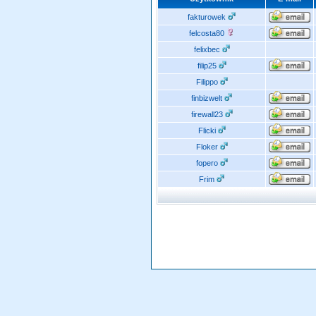
fakturowek
felcosta80
felixbec
filip25
Filippo
finbizwelt
firewall23
Flicki
Floker
fopero
Frim