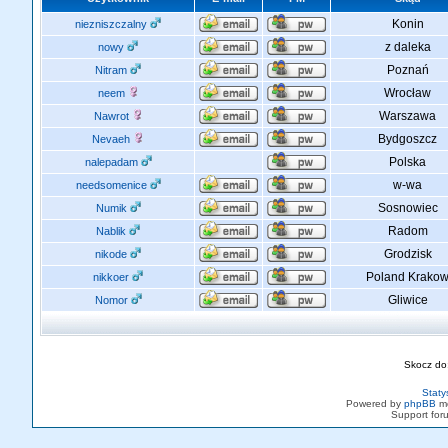
Konin
niezniszczalny
z daleka
nowy
Poznań
Nitram
Wrocław
neem
Warszawa
Nawrot
Bydgoszcz
Nevaeh
Polska
nalepadam
w-wa
needsomenice
Sosnowiec
Numik
Radom
Nablik
Grodzisk
nikode
Poland Krako
nikkoer
Gliwice
Nomor
Skocz do
Staty
Powered by
phpBB
mo
Support fo