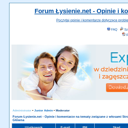
Forum Łysienie.net - Opinie i 
Poczytaj opinie i komentarze dotyczące probl
FAQ
Sz
R
Administrator
•
Junior Admin
•
Moderator
Forum Łysienie.net - Opinie i komentarze na tematy związane z włosami Str
Główna
Użytkownik
E-mail
PM
Skąd