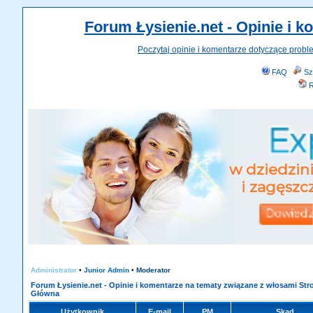
Forum Łysienie.net - Opinie i 
Poczytaj opinie i komentarze dotyczące probl
FAQ
Sz
R
Administrator
•
Junior Admin
•
Moderator
Forum Łysienie.net - Opinie i komentarze na tematy związane z włosami Str
Główna
Użytkownik
E-mail
PM
Skąd