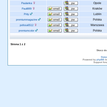
Opole
Paulanka
Kraków
Pauli889
Lublin
Prity
Polska
premiummagazine
Warszawa
pofosa6512
Polska
premiumcolor
Strona
1
z
2
Skocz do
Staty
Powered by
phpBB
mo
Support fo