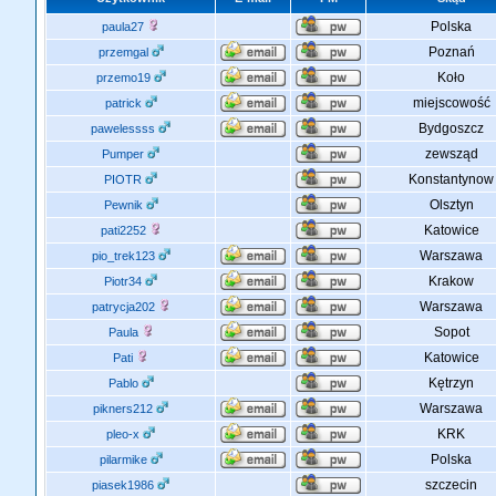
Polska
paula27
Poznań
przemgal
Koło
przemo19
miejscowość
patrick
Bydgoszcz
pawelessss
zewsząd
Pumper
Konstantynow
PIOTR
Olsztyn
Pewnik
Katowice
pati2252
Warszawa
pio_trek123
Krakow
Piotr34
Warszawa
patrycja202
Sopot
Paula
Katowice
Pati
Kętrzyn
Pablo
Warszawa
pikners212
KRK
pleo-x
Polska
pilarmike
szczecin
piasek1986