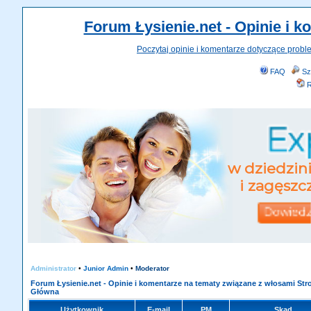
Forum Łysienie.net - Opinie i 
Poczytaj opinie i komentarze dotyczące probl
FAQ
Sz
R
Administrator
•
Junior Admin
•
Moderator
Forum Łysienie.net - Opinie i komentarze na tematy związane z włosami Str
Główna
Użytkownik
E-mail
PM
Skąd