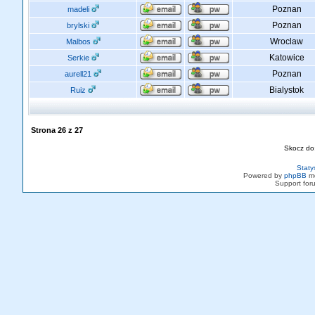
Poznan
madeli
Poznan
brylski
Wroclaw
Malbos
Katowice
Serkie
Poznan
aurell21
Bialystok
Ruiz
Strona
26
z
27
Skocz do
Staty
Powered by
phpBB
mo
Support fo