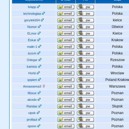
Polska
lvlapp
Polska
technologiaa
kielce
gorylekb54
Gliwice
Nomor
Kielce
ELmor
Krakow
Eskar
Polska
malin-1
Polska
isssm
Rzeszow
Odegar
Polska
kamtos
Wroclaw
Horbi
Poland Krako
qopiert
Warszawa
Annawanna3
Poznan
Mosur
Poznan
alcedo
Slupsk
Randas
Poznan
vipok
Poznan
profiaut
Poznan
oponn