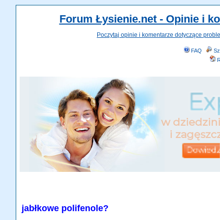
Forum Łysienie.net - Opinie i 
Poczytaj opinie i komentarze dotyczące probl
FAQ
Sz
R
jabłkowe polifenole?