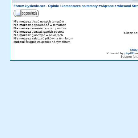
Forum Łysienie.net - Opinie i komentarze na tematy związane z włosami St
Nie możesz
pisać nowych tematów
Nie możesz
odpowiadać w tematach
Nie możesz
zmieniać swoich postów
Nie możesz
usuwać swoich postów
Skocz do
Nie możesz
głosować w ankietach
Nie możesz
załączać plików na tym forum
Możesz
ściągać załączniki na tym forum
Staty
Powered by
phpBB
mo
Support fo