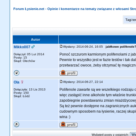
Forum Łysienie.net - Opinie i komentarze na tematy związane z włosami St
Tagi t
Autor
Mikko007
Wysłany: 2014-06-24, 16:05
jabłkowe polifenole
Ponoć szczurom karmionym polifenolami z jabł
Dołączył: 05 Lut 2014
Posty: 15
Pewnie to wszystko jest w fazie testów i tak da
Skąd: Olechów
przetwarzać owoce, żeby otrzymać tę magiczną
Ola
Wysłany: 2014-06-27, 22:14
Polifenole zawarte są we wszelkiego rodzaju o
Dołączyła: 13 Lis 2013
Posty: 150
więc zastąpić inne alkohole tym właśnie trun
Skąd: Łódź
zapobiegnie powstawaniu zmian miażdżycowy
Są też pewnie dostępne na zagranicznych aukc
cudownym sposobem na łysienie, raczej skup
wina :)
Wyświetl posty z ostatnich: