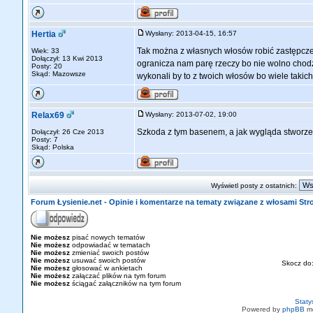
Hertia
Wysłany: 2013-04-15, 16:57
Tak można z własnych włosów robić zastępcze 
Wiek: 33
Dołączył: 13 Kwi 2013
ogranicza nam parę rzeczy bo nie wolno chodz
Posty: 20
Skąd: Mazowsze
wykonali by to z twoich włosów bo wiele takic
Relax69
Wysłany: 2013-07-02, 19:00
Szkoda z tym basenem, a jak wygląda stworzeni
Dołączył: 26 Cze 2013
Posty: 7
Skąd: Polska
Wyświetl posty z ostatnich:
Forum Łysienie.net - Opinie i komentarze na tematy związane z włosami St
Nie możesz
pisać nowych tematów
Nie możesz
odpowiadać w tematach
Nie możesz
zmieniać swoich postów
Nie możesz
usuwać swoich postów
Skocz do
Nie możesz
głosować w ankietach
Nie możesz
załączać plików na tym forum
Nie możesz
ściągać załączników na tym forum
Staty
Powered by
phpBB
mo