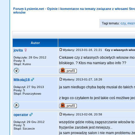
Forum Łysienie.net - Opinie i komentarze na tematy związane z włosami St
włosów
Tagi tematu:
czy
,
moz
Autor
jovita
Wysłany: 2013-01-16, 21:21
Czy z wlasnych wlo
Ciekawe czy z wlasnych obcietych wlosow mozn
Dołączyła: 28 Gru 2012
Posty: 6
bliskiego. ? Ktos ma namiary albo info ??
Skąd: Kutno
Mikołaj18
Wysłany: 2013-01-27, 16:26
ja sam niedługo chyba będę musiał do takich m
Dołączył: 27 Sty 2013
Posty: 5
Skąd: Puszczykowo
z tego co czytałem to jest takie coś możliwe 
operator
Wysłany: 2013-02-08, 20:58
wszędzie gdzie robią zagęszczanie włosów to po
Dołączył: 29 Gru 2012
Posty: 5
fryzjerów zarobek jest mniejszy...
Skąd: Szczecin
ja sam prowadzę salon i nie mam problemu żeby 