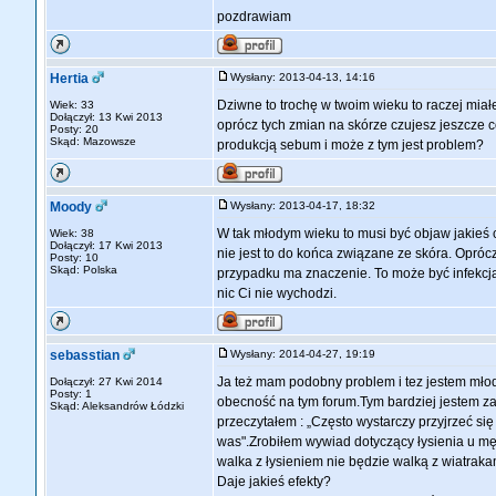
pozdrawiam
Hertia
Wysłany: 2013-04-13, 14:16
Dziwne to trochę w twoim wieku to raczej miał
Wiek: 33
Dołączył: 13 Kwi 2013
oprócz tych zmian na skórze czujesz jeszcze
Posty: 20
Skąd: Mazowsze
produkcją sebum i może z tym jest problem?
Moody
Wysłany: 2013-04-17, 18:32
W tak młodym wieku to musi być objaw jakieś 
Wiek: 38
Dołączył: 17 Kwi 2013
nie jest to do końca związane ze skóra. Opró
Posty: 10
Skąd: Polska
przypadku ma znaczenie. To może być infekcja
nic Ci nie wychodzi.
sebasstian
Wysłany: 2014-04-27, 19:19
Ja też mam podobny problem i tez jestem mło
Dołączył: 27 Kwi 2014
Posty: 1
obecność na tym forum.Tym bardziej jestem zani
Skąd: Aleksandrów Łódzki
przeczytałem : „Często wystarczy przyjrzeć si
was".Zrobiłem wywiad dotyczący łysienia u męż
walka z łysieniem nie będzie walką z wiatraka
Daje jakieś efekty?