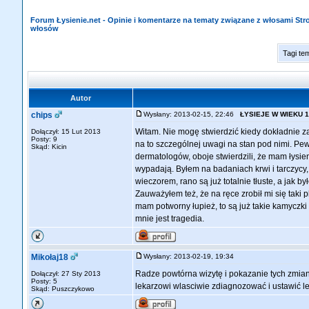
Forum Łysienie.net - Opinie i komentarze na tematy związane z włosami St
włosów
Tagi te
Autor
chips
Wysłany: 2013-02-15, 22:46
ŁYSIEJE W WIEKU 1
Witam. Nie mogę stwierdzić kiedy dokładnie z
Dołączył: 15 Lut 2013
Posty: 9
na to szczególnej uwagi na stan pod nimi. Pe
Skąd: Kicin
dermatologów, oboje stwierdzili, że mam łysien
wypadają. Byłem na badaniach krwi i tarczycy,
wieczorem, rano są już totalnie tłuste, a jak b
Zauważyłem też, że na ręce zrobił mi się taki 
mam potworny łupież, to są już takie kamyczki 
mnie jest tragedia.
Mikołaj18
Wysłany: 2013-02-19, 19:34
Radze powtórna wizytę i pokazanie tych zmia
Dołączył: 27 Sty 2013
Posty: 5
lekarzowi wlasciwie zdiagnozować i ustawić le
Skąd: Puszczykowo