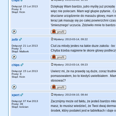
chips
Dziękuję Wam bardzo, jutro myślę już przejdę 
Dołączył: 15 Lut 2013
Posty: 9
więc nie polecam. Mam wgl głupie pytanie.. C
Skąd: Kicin
druciane urządzenie do masażu głowy, mam na
teraz jak masuję się po całej powierzchni czasz
'śmiesznego' uczucia. Zdziwiło mnie to bardzo
zefir
Wysłany: 2013-03-14, 09:22
Ciut za mlody jestes na takie duze zakola - bo
Dołączył: 21 Lut 2013
Posty: 3
Chyba trzeba najpierw te skore glowy podleczy
Skąd: Malbork
chips
Wysłany: 2013-03-14, 09:23
Uwierz mi, że na prawdę są duże, coraz trudniej
Dołączył: 15 Lut 2013
Posty: 9
pomasowałem, bo to kiedyś uwielbiałem . Mama 
Skąd: Kicin
stosować?
xpert
Wysłany: 2013-04-10, 08:44
Zacznijmy może od faktu, że jesteś bardzo mło
Dołączył: 07 Kwi 2013
Posty: 39
masz, to musisz wiedzieć, że Twoi dwaj dermato
Skąd: kościan
środek, który podałeś jest w tabletkach i daje 