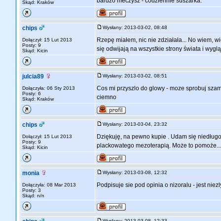
bardzo meczysz - codziennie suszarka.
Skąd: Kraków
chips
Wysłany: 2013-03-02, 08:48
Rzepę miałem, nic nie zdziałała... No wiem, w
Dołączył: 15 Lut 2013
Posty: 9
się odwijają na wszystkie strony świata i wyglą
Skąd: Kicin
julcia89
Wysłany: 2013-03-02, 08:51
Cos mi przyszlo do glowy - moze sprobuj szam
Dołączyła: 06 Sty 2013
Posty: 6
ciemno
Skąd: Kraków
chips
Wysłany: 2013-03-04, 23:32
Dziękuję, na pewno kupie . Udam się niedługo 
Dołączył: 15 Lut 2013
Posty: 9
plackowatego mezoterapią. Może to pomoże...
Skąd: Kicin
monia
Wysłany: 2013-03-08, 12:32
Podpisuje sie pod opinia o nizoralu - jest niez
Dołączyła: 08 Mar 2013
Posty: 3
Skąd: n/n
Wysłany: 2013-03-08, 12:33