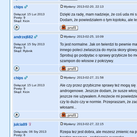
chips
Wysłany: 2013-02-20, 22:13
Dzięki za radę, mam nadzieje, że coś uda mi si
Dołączył: 15 Lut 2013
Posty: 9
Dodam, że powiedziałem o tym łojotoku, ale lek
Skąd: Kicin
andrzej682
Wysłany: 2013-02-25, 10:09
To jest normalne. Jak on twierdzi to pewnie 
Dołączył: 15 Sty 2013
Posty: 5
innego poleci zwlaszcza do mycia skory glowy
Skąd: Rybnik
Sprobuj go podpytac o sprawy grzybicze bo moz
szampon do wlosow z pokrzywy.
chips
Wysłany: 2013-02-27, 21:58
Ale czy przez grzybiczne sprawy też mogą się 
Dołączył: 15 Lut 2013
Posty: 9
androgenowe. Jeszcze dodam, że susze włosy 
Skąd: Kicin
jeszcze nie używałem. A możecie mi powiedzieć
czy to dużo czy w normie. Przepraszam, że zada
włosami...
julcia89
Wysłany: 2013-02-27, 22:15
Rzepa tez jest dobra, ale mozesz zmienic na p
Dołączyła: 06 Sty 2013
Posty: 6