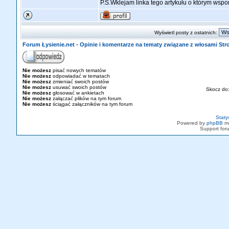
P.S.Wklejam linka tego artykułu o którym ws
Wyświetl posty z ostatnich:
Forum Łysienie.net - Opinie i komentarze na tematy związane z włosami St
Nie możesz
pisać nowych tematów
Nie możesz
odpowiadać w tematach
Nie możesz
zmieniać swoich postów
Nie możesz
usuwać swoich postów
Skocz do
Nie możesz
głosować w ankietach
Nie możesz
załączać plików na tym forum
Nie możesz
ściągać załączników na tym forum
Staty
Powered by
phpBB
mo
Support fo