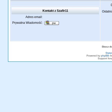
Kontakt z Szafir11
Ostatni
Adres email:
Prywatna Wiadomość:
Skocz d
Staty
Powered by
phpBB
mo
Support fo