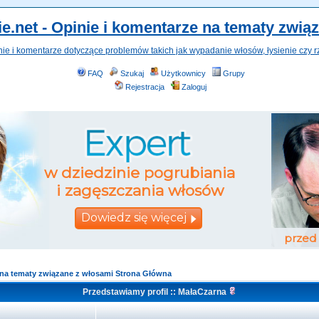
e.net - Opinie i komentarze na tematy zwią
nie i komentarze dotyczące problemów takich jak wypadanie włosów, łysienie czy r
FAQ
Szukaj
Użytkownicy
Grupy
Rejestracja
Zaloguj
e na tematy związane z włosami Strona Główna
Przedstawiamy profil :: MałaCzarna