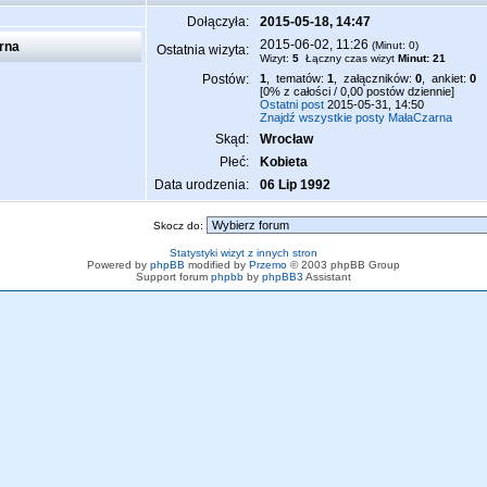
Dołączyła:
2015-05-18, 14:47
2015-06-02, 11:26
rna
(Minut: 0)
Ostatnia wizyta:
Wizyt:
5
Łączny czas wizyt
Minut: 21
Postów:
1
, tematów:
1
, załączników:
0
, ankiet:
0
[0% z całości / 0,00 postów dziennie]
Ostatni post
2015-05-31, 14:50
Znajdź wszystkie posty MałaCzarna
Skąd:
Wrocław
Płeć:
Kobieta
Data urodzenia:
06 Lip 1992
Skocz do:
Statystyki wizyt z innych stron
Powered by
phpBB
modified by
Przemo
© 2003 phpBB Group
Support forum
phpbb
by
phpBB3
Assistant