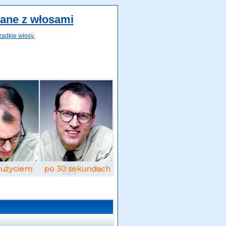
zane z włosami
zadkie włosy.