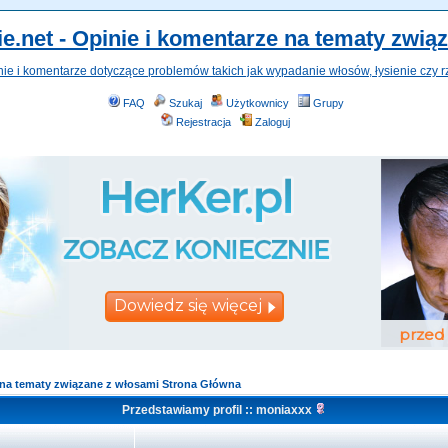
e.net - Opinie i komentarze na tematy zwią
nie i komentarze dotyczące problemów takich jak wypadanie włosów, łysienie czy r
FAQ
Szukaj
Użytkownicy
Grupy
Rejestracja
Zaloguj
e na tematy związane z włosami Strona Główna
Przedstawiamy profil :: moniaxxx