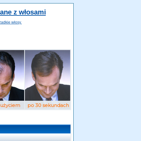
zane z włosami
zadkie włosy.