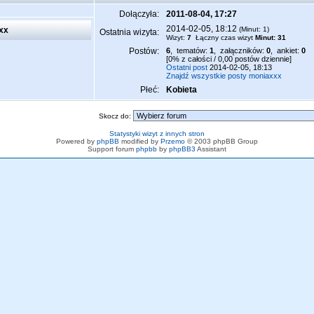
Dołączyła:
2011-08-04, 17:27
2014-02-05, 18:12
xx
(Minut: 1)
Ostatnia wizyta:
Wizyt:
7
Łączny czas wizyt
Minut: 31
Postów:
6
, tematów:
1
, załączników:
0
, ankiet:
0
[0% z całości / 0,00 postów dziennie]
Ostatni post
2014-02-05, 18:13
Znajdź wszystkie posty moniaxxx
Płeć:
Kobieta
Skocz do:
Statystyki wizyt z innych stron
Powered by
phpBB
modified by
Przemo
© 2003 phpBB Group
Support forum
phpbb
by
phpBB3
Assistant