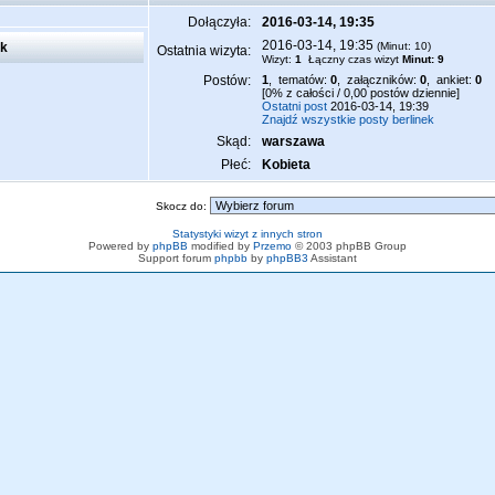
Dołączyła:
2016-03-14, 19:35
2016-03-14, 19:35
ek
(Minut: 10)
Ostatnia wizyta:
Wizyt:
1
Łączny czas wizyt
Minut: 9
Postów:
1
, tematów:
0
, załączników:
0
, ankiet:
0
[0% z całości / 0,00 postów dziennie]
Ostatni post
2016-03-14, 19:39
Znajdź wszystkie posty berlinek
Skąd:
warszawa
Płeć:
Kobieta
Skocz do:
Statystyki wizyt z innych stron
Powered by
phpBB
modified by
Przemo
© 2003 phpBB Group
Support forum
phpbb
by
phpBB3
Assistant