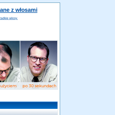
zane z włosami
zadkie włosy.