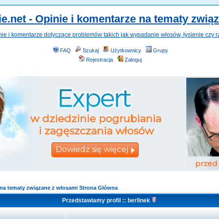
e.net - Opinie i komentarze na tematy zwią
nie i komentarze dotyczące problemów takich jak wypadanie włosów, łysienie czy r
FAQ
Szukaj
Użytkownicy
Grupy
Rejestracja
Zaloguj
e na tematy związane z włosami Strona Główna
Przedstawiamy profil :: berlinek