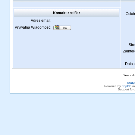
Kontakt z stifler
Ostat
Adres email:
Prywatna Wiadomość:
St
Zainte
Data 
Skocz d
Staty
Powered by
phpBB
mo
Support fo