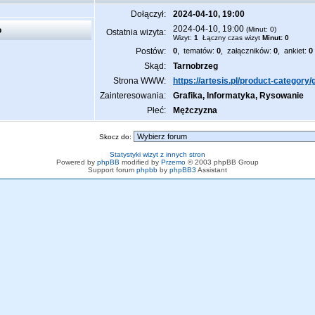
Dołączył:
2024-04-10, 19:00
2024-04-10, 19:00
o
(Minut: 0)
Ostatnia wizyta:
Wizyt:
1
Łączny czas wizyt
Minut: 0
Postów:
0
, tematów:
0
, załączników:
0
, ankiet:
0
Skąd:
Tarnobrzeg
Strona WWW:
https://artesis.pl/product-category/
Zainteresowania:
Grafika, Informatyka, Rysowanie
Płeć:
Mężczyzna
Skocz do:
Statystyki wizyt z innych stron
Powered by
phpBB
modified by
Przemo
© 2003 phpBB Group
Support forum
phpbb
by
phpBB3
Assistant