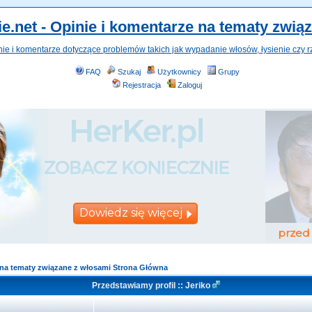
e.net - Opinie i komentarze na tematy zwią
nie i komentarze dotyczące problemów takich jak wypadanie włosów, łysienie czy r
FAQ
Szukaj
Użytkownicy
Grupy
Rejestracja
Zaloguj
e na tematy związane z włosami Strona Główna
Przedstawiamy profil :: Jeriko