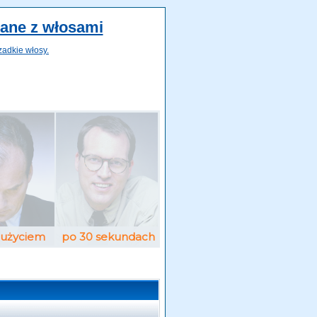
zane z włosami
zadkie włosy.