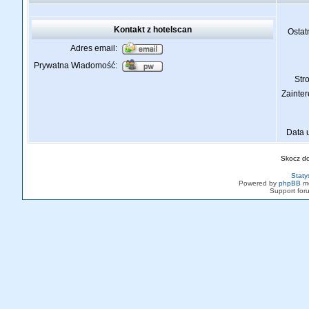
Kontakt z hotelscan
Ostat
Adres email:
Prywatna Wiadomość:
St
Zainte
Data 
Skocz d
Staty
Powered by
phpBB
mo
Support fo