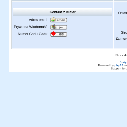
Kontakt z Butler
Ostat
Adres email:
Prywatna Wiadomość:
St
Numer Gadu-Gadu:
Zainte
Skocz d
Staty
Powered by
phpBB
mo
Support fo