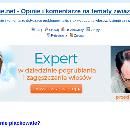
e.net - Opinie i komentarze na tematy zwią
nie i komentarze dotyczące problemów takich jak wypadanie włosów, łysienie czy r
FAQ
Szukaj
Użytkownicy
Grupy
Rejestracja
Zaloguj
enie plackowate?