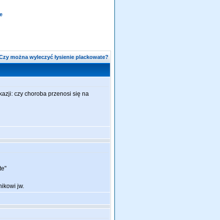
e
Czy można wyleczyć łysienie plackowate?
azji: czy choroba przenosi się na
te"
ikowi jw.