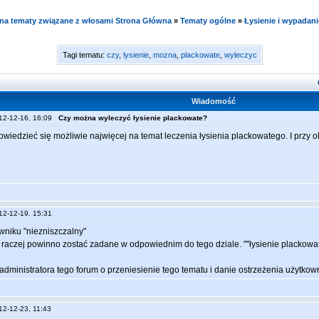
e na tematy związane z włosami Strona Główna
»
Tematy ogólne
»
Łysienie i wypadani
Tagi tematu:
czy
,
lysienie
,
mozna
,
plackowate
,
wyleczyc
Wiadomość
012-12-16, 16:09
Czy można wyleczyć łysienie plackowate?
wiedzieć się możliwie najwięcej na temat leczenia łysienia plackowatego. I przy ok
012-12-19, 15:31
wniku "niezniszczalny"
e raczej powinno zostać zadane w odpowiednim do tego dziale. ""łysienie plackowa
administratora tego forum o przeniesienie tego tematu i danie ostrzeżenia użytkown
012-12-23, 11:43