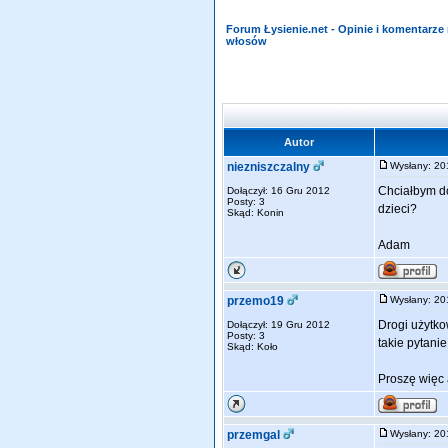
Forum Łysienie.net - Opinie i komentarz
włosów
Autor
niezniszczalny
Wysłany: 2
Chciałbym do
Dołączył: 16 Gru 2012
Posty: 3
dzieci?
Skąd: Konin
Adam
przemo19
Wysłany: 2
Drogi użytko
Dołączył: 19 Gru 2012
Posty: 3
takie pytani
Skąd: Koło
Proszę więc 
przemgal
Wysłany: 2