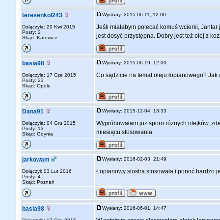
teresenkol243
Wysłany: 2015-06-11, 12:00
Jeśli miałabym polecać komuś wcierki, Jantar j
Dołączyła: 20 Kwi 2015
Posty: 2
jest dosyć przystępna. Dobry jest też olej z ko
Skąd: Katowice
basia98
Wysłany: 2015-06-19, 12:00
Co sądzicie na temat oleju łopianowego? Jak 
Dołączyła: 17 Cze 2015
Posty: 23
Skąd: Opole
Dana91
Wysłany: 2015-12-04, 13:33
Wypróbowałam już sporo różnych olejków, zde
Dołączyła: 04 Gru 2015
Posty: 13
miesiącu stosowania.
Skąd: Gdynia
jarkowam
Wysłany: 2016-02-03, 21:49
Łopianowy siostra stosowała i ponoć bardzo je
Dołączył: 03 Lut 2016
Posty: 4
Skąd: Poznań
basia98
Wysłany: 2016-06-01, 14:47