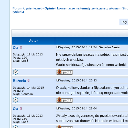
Forum Łysienie.net - Opinie i komentarze na tematy związane z włosami St
łysienia
Tagi
Autor
Ola
Wysłany: 2015-03-14, 19:54
Wcierka Jantar
Nie sprawdziłam jeszcze na sobie, natomiast d
Dołączyła: 13 Lis 2013
Posty: 150
młodych włosków.
Skąd: Łódź
Warto spróbować, zwłaszcza że cena wcierki n
Bożenia
Wysłany: 2015-03-14, 20:33
O taak, kultowy Jantar :) Słyszałam o tym od m
Dołączyła: 14 Mar 2015
Posty: 9
nie pomaga i są takie, które są mega zadowolo
Skąd: Centrum
Ola
Wysłany: 2015-03-14, 21:04
JA cały czas się zanoszę do przetestowania, al
Dołączyła: 13 Lis 2013
Posty: 150
sobie czasowo darować. Na razie wcieram i mas
Skąd: Łódź