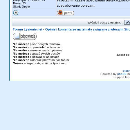
W ostatnim czasie stosowałam olejek łopianow
Dołączyła: 17 Cze 2015
Posty: 23
zdecydowanie polecam.
Skąd: Opole
Wyświetl posty z ostatnich:
Forum Łysienie.net - Opinie i komentarze na tematy związane z włosami St
Nie możesz
pisać nowych tematów
Nie możesz
odpowiadać w tematach
Nie możesz
zmieniać swoich postów
Nie możesz
usuwać swoich postów
Skocz do
Nie możesz
głosować w ankietach
Nie możesz
załączać plików na tym forum
Możesz
ściągać załączniki na tym forum
Staty
Powered by
phpBB
mo
Support fo