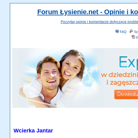
Forum Łysienie.net - Opinie i 
Poczytaj opinie i komentarze dotyczące probl
FAQ
Sz
R
Wcierka Jantar