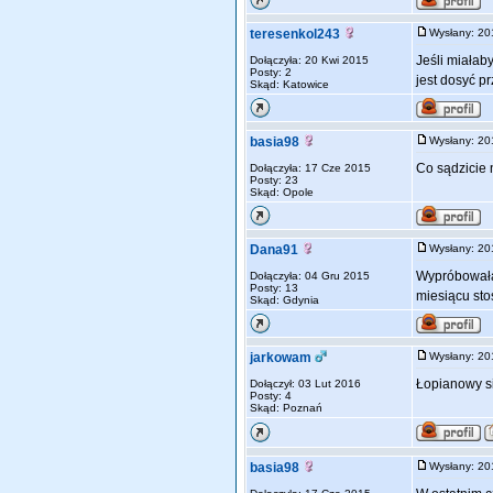
teresenkol243
Wysłany: 2
Jeśli miałab
Dołączyła: 20 Kwi 2015
Posty: 2
jest dosyć pr
Skąd: Katowice
basia98
Wysłany: 2
Co sądzicie 
Dołączyła: 17 Cze 2015
Posty: 23
Skąd: Opole
Dana91
Wysłany: 2
Wypróbowałam
Dołączyła: 04 Gru 2015
Posty: 13
miesiącu st
Skąd: Gdynia
jarkowam
Wysłany: 2
Łopianowy si
Dołączył: 03 Lut 2016
Posty: 4
Skąd: Poznań
basia98
Wysłany: 2