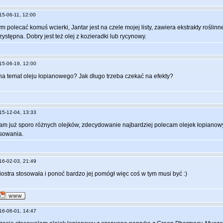
015-06-11, 12:00
ym polecać komuś wcierki, Jantar jest na czele mojej listy, zawiera ekstrakty rośli
zystępna. Dobry jest też olej z kozieradki lub rycynowy.
015-06-19, 12:00
na temat oleju łopianowego? Jak długo trzeba czekać na efekty?
015-12-04, 13:33
 już sporo różnych olejków, zdecydowanie najbardziej polecam olejek łopianowy
osowania.
016-02-03, 21:49
ostra stosowała i ponoć bardzo jej pomógł więc coś w tym musi być :)
016-06-01, 14:47