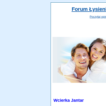
Forum Łysieni
Poczytaj opi
Wcierka Jantar