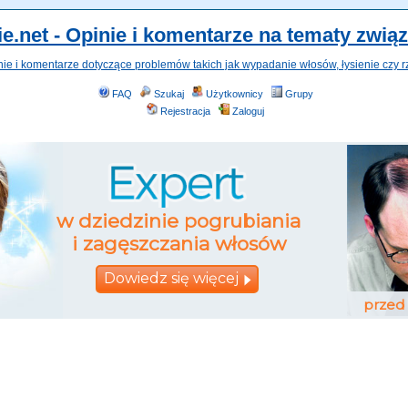
e.net - Opinie i komentarze na tematy zwią
nie i komentarze dotyczące problemów takich jak wypadanie włosów, łysienie czy r
FAQ
Szukaj
Użytkownicy
Grupy
Rejestracja
Zaloguj