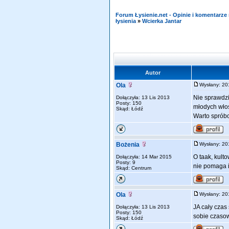
Forum Łysienie.net - Opinie i komentarz
łysienia
»
Wcierka Jantar
Autor
Ola
Wysłany: 2
Nie sprawdzi
Dołączyła: 13 Lis 2013
Posty: 150
młodych wło
Skąd: Łódź
Warto spróbo
Bożenia
Wysłany: 2
O taak, kult
Dołączyła: 14 Mar 2015
Posty: 9
nie pomaga i
Skąd: Centrum
Ola
Wysłany: 2
JA cały czas
Dołączyła: 13 Lis 2013
Posty: 150
sobie czasow
Skąd: Łódź