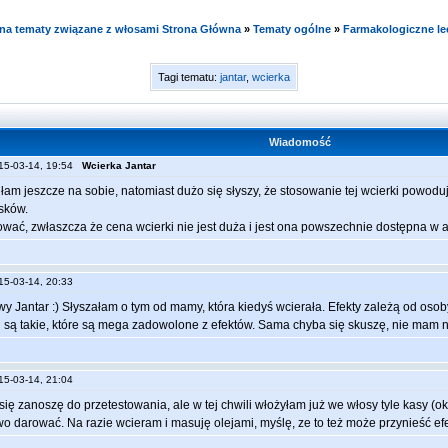
e na tematy związane z włosami Strona Główna
»
Tematy ogólne
»
Farmakologiczne le
Tagi tematu:
jantar
,
wcierka
Wiadomość
015-03-14, 19:54
Wcierka Jantar
łam jeszcze na sobie, natomiast dużo się słyszy, że stosowanie tej wcierki powodu
sków.
wać, zwłaszcza że cena wcierki nie jest duża i jest ona powszechnie dostępna w a
015-03-14, 20:33
owy Jantar :) Słyszałam o tym od mamy, która kiedyś wcierała. Efekty zależą od osob
 są takie, które są mega zadowolone z efektów. Sama chyba się skuszę, nie mam ni
015-03-14, 21:04
 się zanoszę do przetestowania, ale w tej chwili włożyłam już we włosy tyle kasy (o
o darować. Na razie wcieram i masuję olejami, myślę, ze to też może przynieść efe