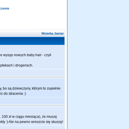
czenie
Wcierka Jantar
je wysyp nowych baby hair - czyli
ptekach i drogeriach.
y, bo są dziewczyny, którym to zupełnie
c do stracenia :)
k. 100 zł w ciągu miesiąca), że muszę
kty :) Ale na pewno wreszcie się skuszę!