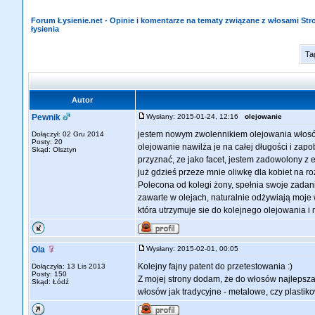
Forum Łysienie.net - Opinie i komentarze na tematy związane z włosami St
łysienia
Ta
Autor
Pewnik
Wysłany: 2015-01-24, 12:16
olejowanie
jestem nowym zwolennikiem olejowania włosów 
Dołączył: 02 Gru 2014
Posty: 20
olejowanie nawilża je na całej długości i zap
Skąd: Olsztyn
przyznać, ze jako facet, jestem zadowolony z e
już gdzieś przeze mnie oliwkę dla kobiet na 
Polecona od kolegi żony, spełnia swoje zada
zawarte w olejach, naturalnie odżywiają moje 
która utrzymuje sie do kolejnego olejowania i 
Ola
Wysłany: 2015-02-01, 00:05
Kolejny fajny patent do przetestowania :)
Dołączyła: 13 Lis 2013
Posty: 150
Z mojej strony dodam, że do włosów najlepsza 
Skąd: Łódź
włosów jak tradycyjne - metalowe, czy plastikow