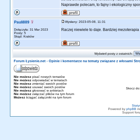
Naprawde polecam, to fajny i ekologiczny spo
Pauli889
Wysłany: 2023-05-08, 11:31
Raczej niewiele to daje. Bardziej mezoterapia
Dołączyła: 31 Mar 2023
Posty: 5
Skąd: Kraków
Wyświetl posty z ostatnich:
Forum Łysienie.net - Opinie i komentarze na tematy związane z włosami St
Nie możesz
pisać nowych tematów
Nie możesz
odpowiadać w tematach
Nie możesz
zmieniać swoich postów
Nie możesz
usuwać swoich postów
Skocz do
Nie możesz
głosować w ankietach
Nie możesz
załączać plików na tym forum
Możesz
ściągać załączniki na tym forum
Staty
Powered by
phpBB
mo
Support fo