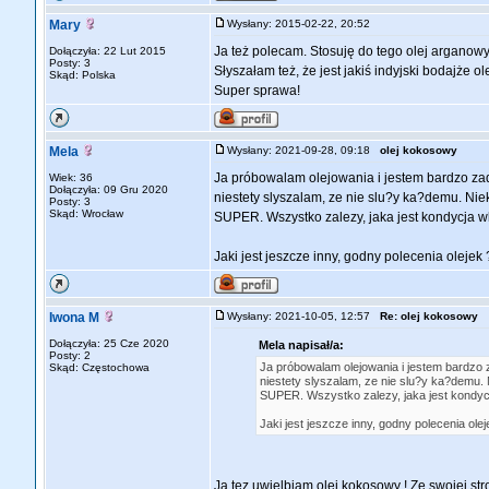
Mary
Wysłany: 2015-02-22, 20:52
Ja też polecam. Stosuję do tego olej arganow
Dołączyła: 22 Lut 2015
Posty: 3
Słyszałam też, że jest jakiś indyjski bodajże 
Skąd: Polska
Super sprawa!
Mela
Wysłany: 2021-09-28, 09:18
olej kokosowy
Ja próbowalam olejowania i jestem bardzo zad
Wiek: 36
Dołączyła: 09 Gru 2020
niestety slyszalam, ze nie slu?y ka?demu. Niek
Posty: 3
Skąd: Wrocław
SUPER. Wszystko zalezy, jaka jest kondycja wl
Jaki jest jeszcze inny, godny polecenia olejek ?
Iwona M
Wysłany: 2021-10-05, 12:57
Re: olej kokosowy
Dołączyła: 25 Cze 2020
Mela napisał/a:
Posty: 2
Ja próbowalam olejowania i jestem bardzo 
Skąd: Częstochowa
niestety slyszalam, ze nie slu?y ka?demu. N
SUPER. Wszystko zalezy, jaka jest kondycja
Jaki jest jeszcze inny, godny polecenia oleje
Ja tez uwielbiam olej kokosowy ! Ze swojej str