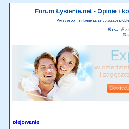
Forum Łysienie.net - Opinie i 
Poczytaj opinie i komentarze dotyczące probl
FAQ
Sz
R
olejowanie