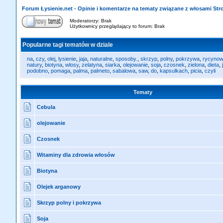
Forum Łysienie.net - Opinie i komentarze na tematy związane z włosami St
Moderatorzy: Brak
Użytkownicy przeglądający to forum: Brak
Popularne tagi tematów w dziale
na
,
czy
,
olej
,
lysienie
,
jaja
,
naturalne
,
sposoby.
,
skrzyp
,
polny
,
pokrzywa
,
rycynow
natury
,
biotyna
,
wlosy
,
zelatyna
,
siarka
,
olejowanie
,
soja
,
czosnek
,
zielona
,
dieta
,
podobno
,
pomaga
,
palma
,
palmeto
,
sabalowa
,
saw
,
do
,
kapsulkach
,
picia
,
czyli
Tematy
Cebula
olejowanie
Czosnek
Witaminy dla zdrowia włosów
Biotyna
Olejek arganowy
Skrzyp polny i pokrzywa
Soja