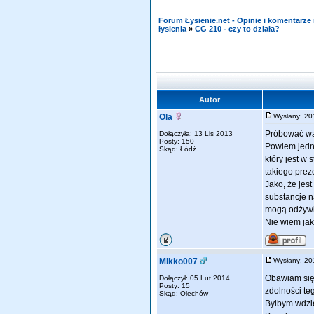
Forum Łysienie.net - Opinie i komentarz
łysienia
»
CG 210 - czy to działa?
Autor
Ola
Wysłany: 2
Próbować wa
Dołączyła: 13 Lis 2013
Posty: 150
Powiem jedna
Skąd: Łódź
który jest w 
takiego prez
Jako, że jest
substancje na
mogą odżywia
Nie wiem jaki
Mikko007
Wysłany: 2
Obawiam się 
Dołączył: 05 Lut 2014
Posty: 15
zdolności te
Skąd: Olechów
Byłbym wdzię