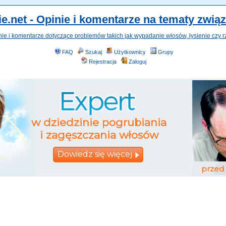
e.net - Opinie i komentarze na tematy zwią
nie i komentarze dotyczące problemów takich jak wypadanie włosów, łysienie czy r
FAQ
Szukaj
Użytkownicy
Grupy
Rejestracja
Zaloguj