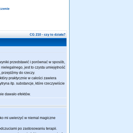
czenie
CG 210 - czy to działa?
wyniki przedstawić i porównać w sposób,
c nielegalnego, jest to czysta umiejętność
 przejdźmy do rzeczy.
 który praktycznie w całości zawiera
tryna itp. substancje, które rzeczywiście
 nie dawało efektów.
żko mi uwierzyć w niemal magiczne
 odczuciami po zastosowaniu terapii.