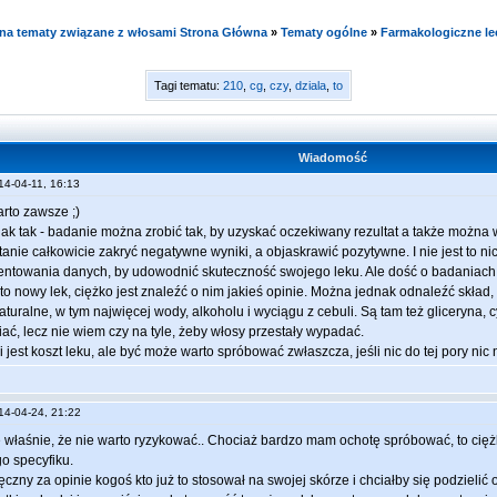
e na tematy związane z włosami Strona Główna
»
Tematy ogólne
»
Farmakologiczne le
Tagi tematu:
210
,
cg
,
czy
,
dziala
,
to
Wiadomość
014-04-11, 16:13
rto zawsze ;)
k tak - badanie można zrobić tak, by uzyskać oczekiwany rezultat a także można 
stanie całkowicie zakryć negatywne wyniki, a objaskrawić pozytywne. I nie jest to ni
entowania danych, by udowodnić skuteczność swojego leku. Ale dość o badaniach,
 to nowy lek, ciężko jest znaleźć o nim jakieś opinie. Można jednak odnaleźć skład,
turalne, w tym najwięcej wody, alkoholu i wyciągu z cebuli. Są tam też gliceryna, cy
ć, lecz nie wiem czy na tyle, żeby włosy przestały wypadać.
 jest koszt leku, ale być może warto spróbować zwłaszcza, jeśli nic do tej pory nic
014-04-24, 21:22
właśnie, że nie warto ryzykować.. Chociaż bardzo mam ochotę spróbować, to cię
go specyfiku.
czny za opinie kogoś kto już to stosował na swojej skórze i chciałby się podzielić