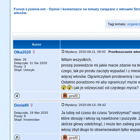
Forum Łysienie.net - Opinie i komentarze na tematy związane z włosami St
włosów
Tagi tematu:
organic
Autor
Olka2020
Wysłany: 2020-08-11, 09:00
Przetłuszczanie wł
Witam wszystkich,
Wiek: 35
Dołączyła: 11 Sie 2020
proszę powiedzcie mi jakie macie zdanie na t
Posty: 3
Skąd: Ustrzyki
czego, tak po prostu zaczęły wypadać i z mie
więcej włosów. Ograniczyłam prostownicę i su
Ostatnio poradzono mi aby ograniczyć mycie w
i jak je odzwyczaić od częstego mycia?
Gosia80
Wysłany: 2020-08-13, 08:42
Ja lubię od czasu do czasu "przetrzymać" swo
Dołączyła: 19 Mar 2020
Posty: 6
które stosuję i włosy są nawilżone i puszyste.
Skąd: Inowrocław
skórze głowy odetchnąć, i może ten zabieg 
włosy zbyt długo to obserwowałam tylko wypada