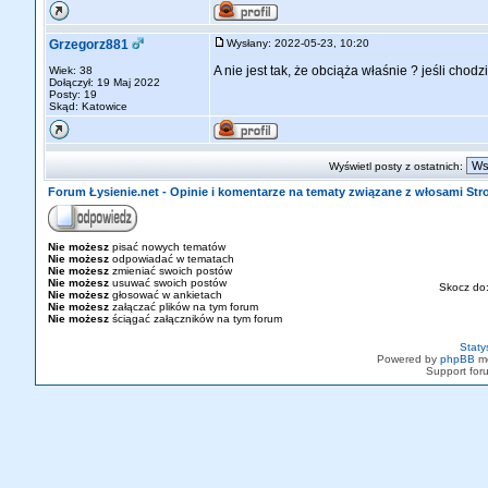
Grzegorz881
Wysłany: 2022-05-23, 10:20
A nie jest tak, że obciąża właśnie ? jeśli chod
Wiek: 38
Dołączył: 19 Maj 2022
Posty: 19
Skąd: Katowice
Wyświetl posty z ostatnich:
Forum Łysienie.net - Opinie i komentarze na tematy związane z włosami St
Nie możesz
pisać nowych tematów
Nie możesz
odpowiadać w tematach
Nie możesz
zmieniać swoich postów
Nie możesz
usuwać swoich postów
Skocz do
Nie możesz
głosować w ankietach
Nie możesz
załączać plików na tym forum
Nie możesz
ściągać załączników na tym forum
Staty
Powered by
phpBB
mo
Support fo