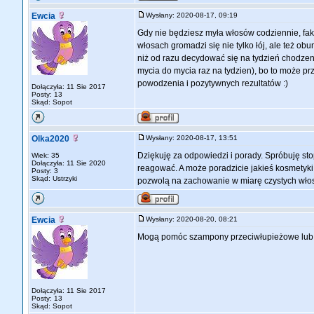
Ewcia
Wysłany: 2020-08-17, 09:19
Gdy nie będziesz myła włosów codziennie, fak
włosach gromadzi się nie tylko łój, ale też ob
niż od razu decydować się na tydzień chodzen
mycia do mycia raz na tydzien), bo to może pr
powodzenia i pozytywnych rezultatów :)
Dołączyła: 11 Sie 2017
Posty: 13
Skąd: Sopot
Olka2020
Wysłany: 2020-08-17, 13:51
Dziękuję za odpowiedzi i porady. Spróbuję st
Wiek: 35
Dołączyła: 11 Sie 2020
reagować. A może poradzicie jakieś kosmetyki
Posty: 3
Skąd: Ustrzyki
pozwolą na zachowanie w miarę czystych włos
Ewcia
Wysłany: 2020-08-20, 08:21
Mogą pomóc szampony przeciwłupieżowe lub tak
Dołączyła: 11 Sie 2017
Posty: 13
Skąd: Sopot