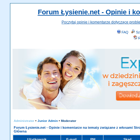
Forum Łysienie.net - Opinie i 
Poczytaj opinie i komentarze dotyczące probl
FAQ
Sz
R
Administrator
•
Junior Admin
•
Moderator
Forum Łysienie.net - Opinie i komentarze na tematy związane z włosami Str
Główna
Użytkownik
E-mail
PM
Skąd