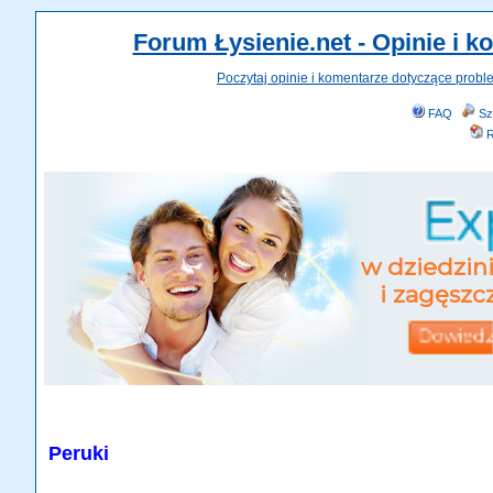
Forum Łysienie.net - Opinie i 
Poczytaj opinie i komentarze dotyczące probl
FAQ
Sz
R
Peruki