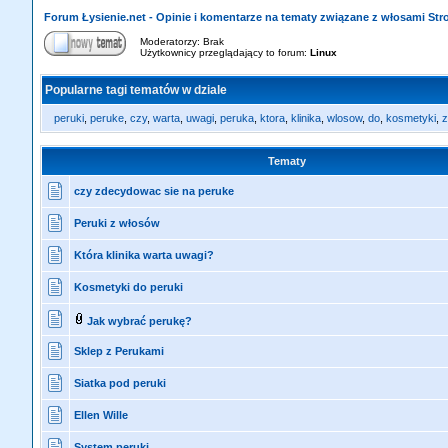
Forum Łysienie.net - Opinie i komentarze na tematy związane z włosami St
Moderatorzy: Brak
Użytkownicy przeglądający to forum:
Linux
Popularne tagi tematów w dziale
peruki
,
peruke
,
czy
,
warta
,
uwagi
,
peruka
,
ktora
,
klinika
,
wlosow
,
do
,
kosmetyki
,
z
Tematy
czy zdecydowac sie na peruke
Peruki z włosów
Która klinika warta uwagi?
Kosmetyki do peruki
Jak wybrać perukę?
Sklep z Perukami
Siatka pod peruki
Ellen Wille
System peruki