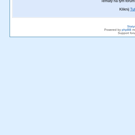
Tematy na tym forum
Kliknij
Tut
Staty
Powered by
phpBB
mo
Support fo