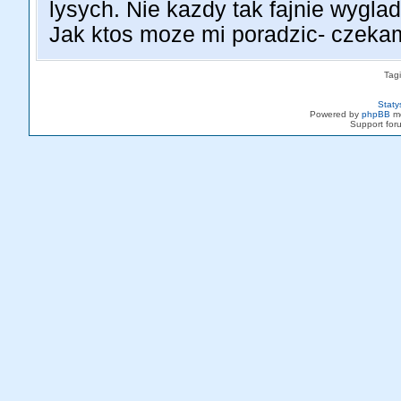
lysych. Nie kazdy tak fajnie wyglad
Jak ktos moze mi poradzic- czeka
Tag
Staty
Powered by
phpBB
mo
Support fo