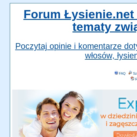
Forum Łysienie.net 
tematy zwi
Poczytaj opinie i komentarze do
włosów, łysien
FAQ
Sz
R