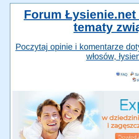
Forum Łysienie.net 
tematy zwi
Poczytaj opinie i komentarze do
włosów, łysien
FAQ
Sz
R