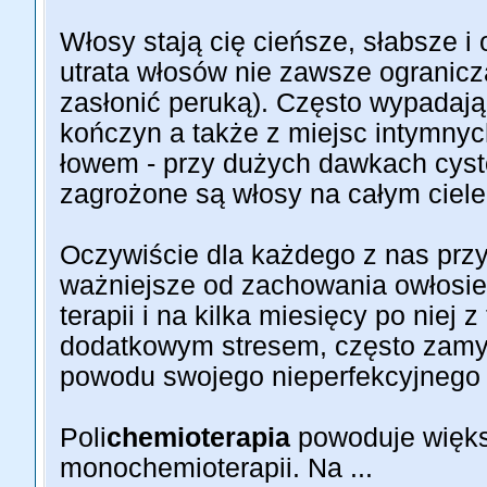
Włosy stają cię cieńsze, słabsze i 
utrata włosów nie zawsze ogranicz
zasłonić peruką). Często wypadają
kończyn a także z miejsc intymnych
łowem - przy dużych dawkach cys
zagrożone są włosy na całym ciele
Oczywiście dla każdego z nas przy
ważniejsze od zachowania owłosie
terapii i na kilka miesięcy po niej
dodatkowym stresem, często zamyka
powodu swojego nieperfekcyjnego
Poli
chemioterapia
powoduje więks
monochemioterapii. Na ...