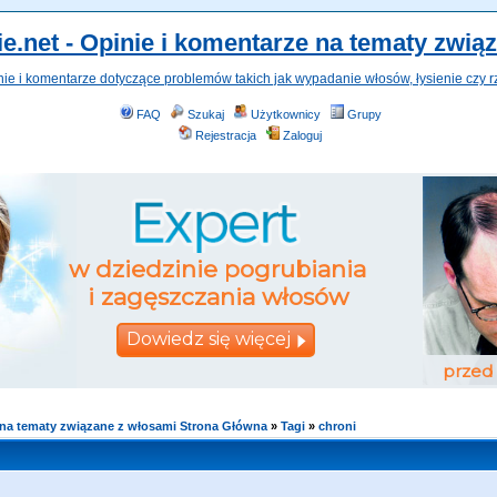
e.net - Opinie i komentarze na tematy zwią
nie i komentarze dotyczące problemów takich jak wypadanie włosów, łysienie czy r
FAQ
Szukaj
Użytkownicy
Grupy
Rejestracja
Zaloguj
e na tematy związane z włosami Strona Główna
»
Tagi
»
chroni