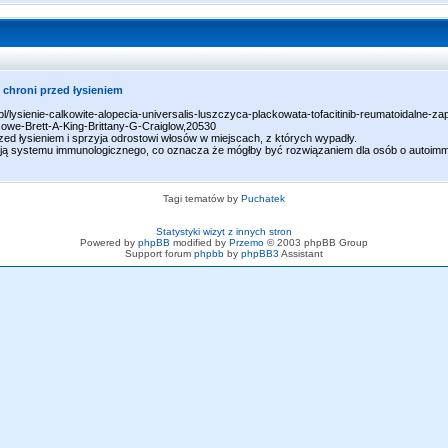
 chroni przed łysieniem
.pl/lysienie-calkowite-alopecia-universalis-luszczyca-plackowata-tofacitinib-reumatoidalne-za
we-Brett-A-King-Brittany-G-Craiglow,20530
zed łysieniem i sprzyja odrostowi włosów w miejscach, z których wypadły.
sją systemu immunologicznego, co oznacza że mógłby być rozwiązaniem dla osób o autoim
Tagi tematów by
Puchatek
Statystyki wizyt z innych stron
Powered by
phpBB
modified by
Przemo
© 2003 phpBB Group
Support forum
phpbb
by
phpBB3
Assistant