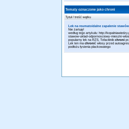
Tematy oznaczone jako chroni
Tytuł / treść wątku
Lek na reumatoidalne zapalenie stawów
Nie żartuję!
według tego artykułu: http://kopalniawiedzy
stawow-uklad-odpornosciowy-mieszki-wloso
popularny lek na RZS, Tofacitinib
chroni
pr
Lek ten ma
chroni
ć włosy przed autoagre
podłożu łysienia plackowatego