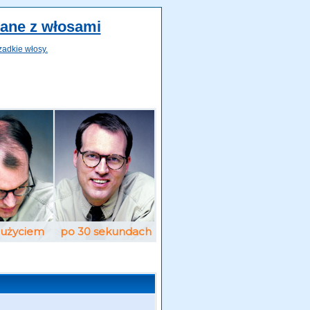
zane z włosami
zadkie włosy.