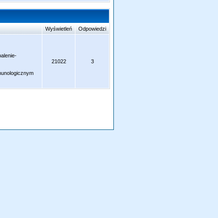
Wyświetleń
Odpowiedzi
palenie-
21022
3
munologicznym