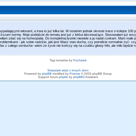
padającymi włosami, a trwa to już kilka lat. W ostatnim jednak okresie trace o kolejne 100 
yższam normę. Moje podejście do tematu jest już z lekka lakceważące. Stosowałam już wszys
łam zdać się na homeopatię. Do kompletnej łysinki niewiele a ja nadal czekam. Mam małe p
blemikami - jak sobie radzicie, jaki jest Wasz stan ducha, czy potraficie normalnie żyć- c
as z całego serducha- wiem że życie nie kończy się na czubku głowy-hihi, ale miło będzie r
Tagi tematów by
Puchatek
Statystyki wizyt z innych stron
Powered by
phpBB
modified by
Przemo
© 2003 phpBB Group
Support forum
phpbb
by
phpBB3
Assistant