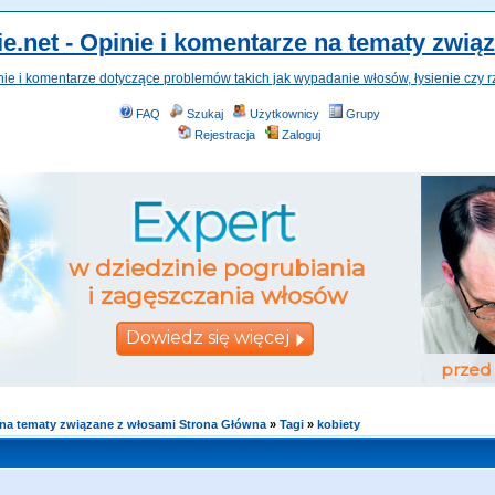
e.net - Opinie i komentarze na tematy zwią
nie i komentarze dotyczące problemów takich jak wypadanie włosów, łysienie czy r
FAQ
Szukaj
Użytkownicy
Grupy
Rejestracja
Zaloguj
e na tematy związane z włosami Strona Główna
»
Tagi
»
kobiety