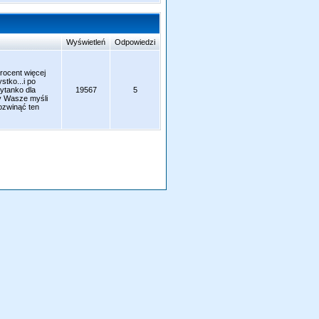
Wyświetleń
Odpowiedzi
procent więcej
tko...i po
ytanko dla
19567
5
zy Wasze myśli
ozwinąć ten