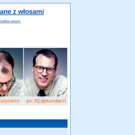
zane z włosami
zadkie włosy.