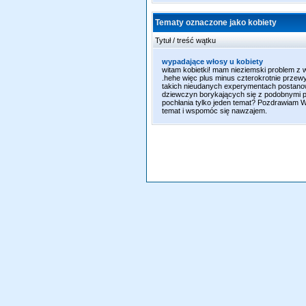
Tematy oznaczone jako kobiety
Tytuł / treść wątku
wypadające włosy u kobiety
witam kobietki! mam nieziemski problem z wy
.hehe więc plus minus czterokrotnie przew
takich nieudanych experymentach postanowi
dziewczyn borykających się z podobnymi pro
pochłania tylko jeden temat? Pozdrawiam W
temat i wspomóc się nawzajem.