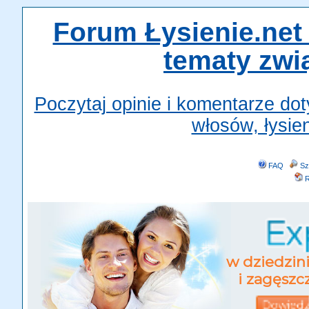
Forum Łysienie.net 
tematy zwi
Poczytaj opinie i komentarze do
włosów, łysien
FAQ
Sz
R