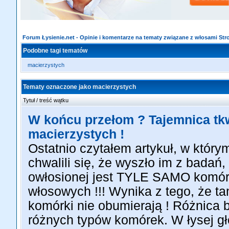
Forum Łysienie.net - Opinie i komentarze na tematy związane z włosami St
Podobne tagi tematów
macierzystych
Tematy oznaczone jako macierzystych
Tytuł / treść wątku
W końcu przełom ? Tajemnica t
macierzystych !
Ostatnio czytałem artykuł, w któ
chwalili się, że wyszło im z badań, 
owłosionej jest TYLE SAMO komó
włosowych !!! Wynika z tego, że t
komórki nie obumierają ! Różnica b
różnych typów komórek. W łysej g