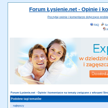
Forum Łysienie.net - Opinie i 
Poczytaj opinie i komentarze dotyczące probl
FAQ
Sz
R
Forum Łysienie.net - Opinie i komentarze na tematy związane z włosami St
Podobne tagi tematów
najlepszy