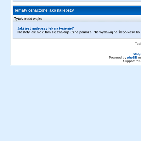
Tematy oznaczone jako najlepszy
Tytuł / treść wątku
Jaki jest najlepszy lek na łysienie?
Niestety, ale nic c tam się znajduje Ci ne pomoże. Nie wydawaj na ślepo kasy bo
Tag
Staty
Powered by
phpBB
mo
Support fo