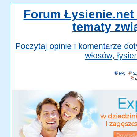
Forum Łysienie.net 
tematy zwi
Poczytaj opinie i komentarze do
włosów, łysien
FAQ
Sz
R