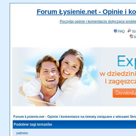
Forum Łysienie.net - Opinie i 
Poczytaj opinie i komentarze dotyczące probl
FAQ
Sz
R
Forum Łysienie.net - Opinie i komentarze na tematy związane z włosami St
Podobne tagi tematów
palmeto