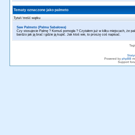
Tematy oznaczone jako palmeto
Tytuł / treść wątku
Saw Palmeto (Palma Sabałowa)
Czy stosujecie Palmę ? Komuś pomogła ? Czytałem już w kilku miejscach, że 
bardzo jak ją brać i gdzie ją kupić. Jak ktoś wie, to proszę coś napisać.
Tag
Staty
Powered by
phpBB
mo
Support fo