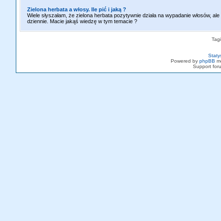
Zielona herbata a włosy. Ile pić i jaką ?
Wiele słyszałam, że zielona herbata pozytywnie działa na wypadanie włosów, ale s
dziennie. Macie jakąś wiedzę w tym temacie ?
Tag
Staty
Powered by
phpBB
mo
Support fo