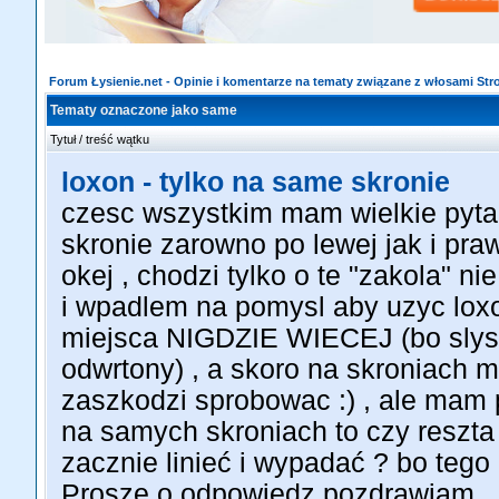
Forum Łysienie.net - Opinie i komentarze na tematy związane z włosami St
Tematy oznaczone jako same
Tytuł / treść wątku
loxon - tylko na same skronie
czesc wszystkim mam wielkie pyta
skronie zarowno po lewej jak i praw
okej , chodzi tylko o te "zakola" ni
i wpadlem na pomysl aby uzyc loxon
miejsca NIGDZIE WIECEJ (bo slys
odwrtony) , a skoro na skroniach m
zaszkodzi sprobowac :) , ale mam 
na samych skroniach to czy reszta 
zacznie linieć i wypadać ? bo tego 
Prosze o odpowiedz pozdrawiam