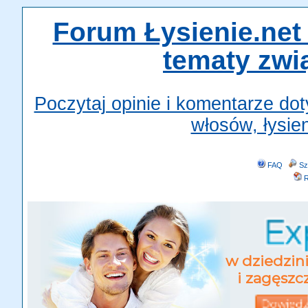
Forum Łysienie.net 
tematy zwi
Poczytaj opinie i komentarze do
włosów, łysien
FAQ
Sz
R