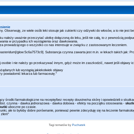
ysienie
bny. Obserwuję, ze wiele osób leki stosuje jak cukierki czy odżywki do włosów, a to nie jest b
należy uważnie przeczytać ulotkę dołączoną do leku, jeśli nie całą, to z pewnością podp
wania w przypadku ich wystąpienia oraz dawkowania.
rza prowadzącego o wszystko co nas interesuje w związku z zastosowanym leczeniem.
steridum[/glow:5c6a7573c9]. Substancja czynna zawarta jest m.in. w lekach takich jak: Pr
ej osobie i nie należy go przekazywać innym, gdyż może im zaszkodzić, nawet jeśli objawy i
pożądanych lub wystąpią jakiekolwiek objawy
ży powiadomić lekarza lub farmaceutę."
ujący środki farmakologiczne na receptę/bez recepty doustne/na skórę i opowiedzieli o skut
subst. czynna - dawka jednorazowa - dawka dobowa - efekty na początku stosowania -
skutk
kutki
uboczne po czasie.
unki, ale to byłoby dobre porównanie, ponieważ pewnie zdecyduję się na leczenie farmakolo
 złem"
Tagi tematów by
Puchatek