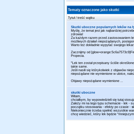
Tematy oznaczone jako skutki
Tytuł / treść wątku
Skutki uboczne popularnych leków na ł
Myślę, że temat jest jak najbardziej potrze
zdrowia!
Za każdym razem przed zastosowaniem leku 
możliwych działań niepożądanych, postępo
Warto też dokładnie wypytać swojego leka
Zacznijmy od [glow=orange:5c6a7573c9]Fina
Propecia.
"Lek ten został przepisany ściśle określon
takie same.
Jeśli nasili się którykolwiek z objawów nie
niepożądane nie wymienione w ulotce, nale
Objawy niepożądane wymienione ...
skutki uboczne
Witam,
chciałbym, by wypowiedzieli się tutaj stos
Zależy mi na tego typu schemacie - lek - 
początku stosowania - efekty po czasie -
s
Niekoniecznie trzeba spełnić wszystkie war
chcę wiedzieć, który lek będzie "mniejszym