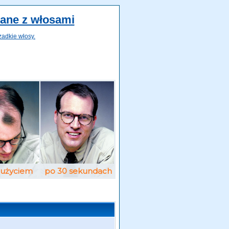
zane z włosami
zadkie włosy.