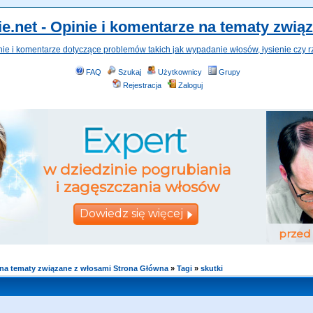
e.net - Opinie i komentarze na tematy zwią
nie i komentarze dotyczące problemów takich jak wypadanie włosów, łysienie czy r
FAQ
Szukaj
Użytkownicy
Grupy
Rejestracja
Zaloguj
e na tematy związane z włosami Strona Główna
»
Tagi
»
skutki