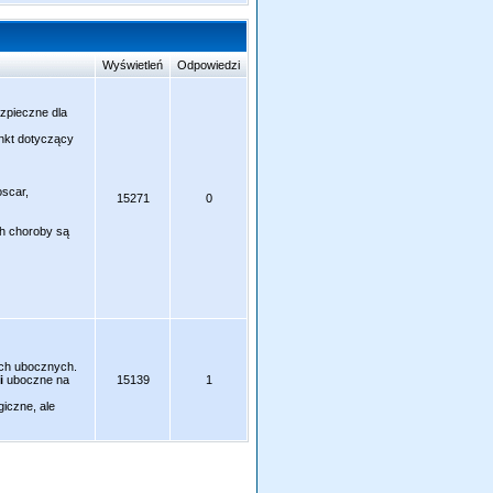
Wyświetleń
Odpowiedzi
ezpieczne dla
unkt dotyczący
oscar,
15271
0
ch choroby są
kach ubocznych.
i
uboczne na
15139
1
giczne, ale