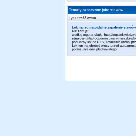
Tematy oznaczone jako stawow
Tytuł / treść wątku
Lek na reumatoidalne zapalenie stawów
Nie żartuję!
według tego artykułu: http://kopalniawiedzy
stawow
-uklad-odpornosciowy-mieszki-wlo
popularny lek na RZS, Tofacitinib chroni pr
Lek ten ma chronić włosy przed autoagre
podłożu łysienia plackowatego