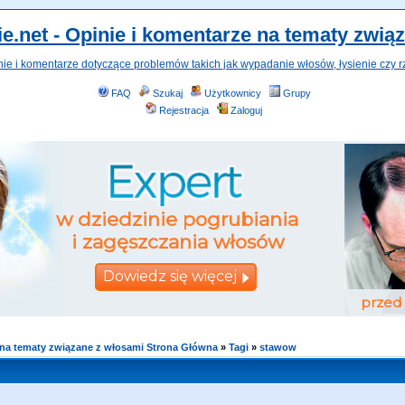
e.net - Opinie i komentarze na tematy zwią
nie i komentarze dotyczące problemów takich jak wypadanie włosów, łysienie czy r
FAQ
Szukaj
Użytkownicy
Grupy
Rejestracja
Zaloguj
e na tematy związane z włosami Strona Główna
»
Tagi
»
stawow