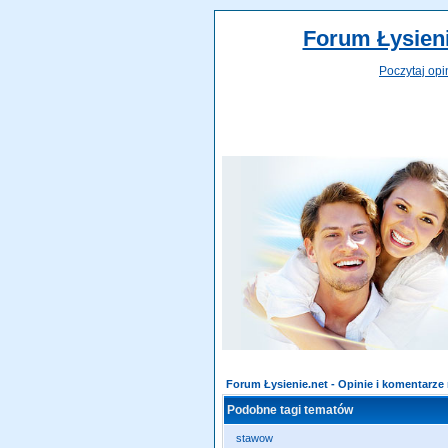
Forum Łysieni
Poczytaj opi
Forum Łysienie.net - Opinie i komentarz
Podobne tagi tematów
stawow