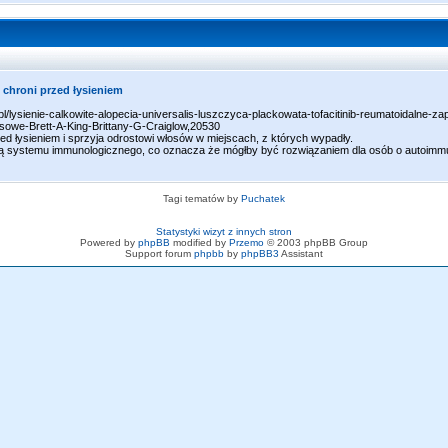
 chroni przed łysieniem
.pl/lysienie-calkowite-alopecia-universalis-luszczyca-plackowata-tofacitinib-reumatoidalne-za
sowe-Brett-A-King-Brittany-G-Craiglow,20530
zed łysieniem i sprzyja odrostowi włosów w miejscach, z których wypadły.
sją systemu immunologicznego, co oznacza że mógłby być rozwiązaniem dla osób o autoim
Tagi tematów by
Puchatek
Statystyki wizyt z innych stron
Powered by
phpBB
modified by
Przemo
© 2003 phpBB Group
Support forum
phpbb
by
phpBB3
Assistant