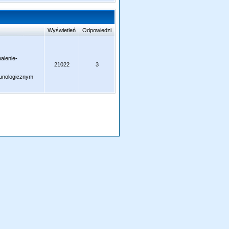
Wyświetleń
Odpowiedzi
palenie-
21022
3
munologicznym