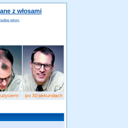
zane z włosami
zadkie włosy.