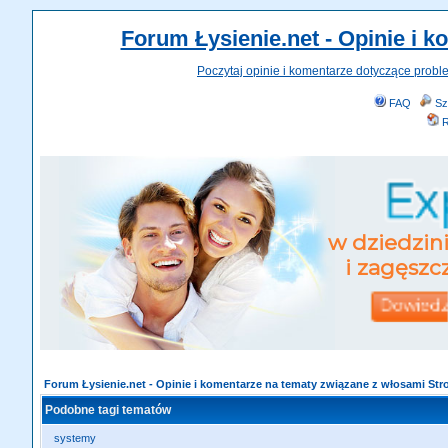
Forum Łysienie.net - Opinie i 
Poczytaj opinie i komentarze dotyczące probl
FAQ
Sz
R
Forum Łysienie.net - Opinie i komentarze na tematy związane z włosami St
Podobne tagi tematów
systemy