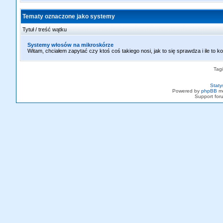
Tematy oznaczone jako systemy
Tytuł / treść wątku
Systemy włosów na mikroskórze
Witam, chciałem zapytać czy ktoś coś takiego nosi, jak to się sprawdza i ile to k
Tag
Staty
Powered by
phpBB
mo
Support fo