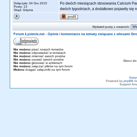
Po dwóch miesiącach stosowania Calcium Pant
Dołączyła: 04 Gru 2015
Posty: 13
dwóch tygodniach, a dodatkowo pojawiły się n
Skąd: Gdynia
Wyświetl posty z ostatnich:
Forum Łysienie.net - Opinie i komentarze na tematy związane z włosami St
Nie możesz
pisać nowych tematów
Nie możesz
odpowiadać w tematach
Nie możesz
zmieniać swoich postów
Nie możesz
usuwać swoich postów
Skocz do
Nie możesz
głosować w ankietach
Nie możesz
załączać plików na tym forum
Możesz
ściągać załączniki na tym forum
Staty
Powered by
phpBB
mo
Support fo