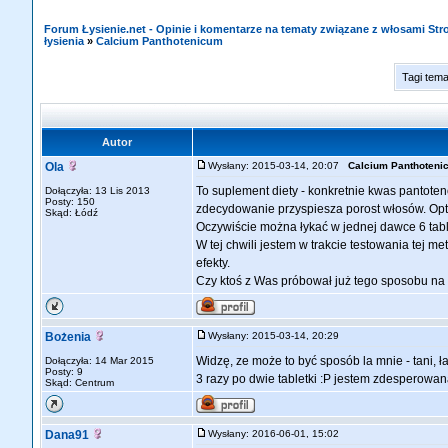
Forum Łysienie.net - Opinie i komentarze na tematy związane z włosami St
łysienia
»
Calcium Panthotenicum
Tagi tem
Autor
Ola
Wysłany: 2015-03-14, 20:07
Calcium Panthoteni
To suplement diety - konkretnie kwas pantoteno
Dołączyła: 13 Lis 2013
Posty: 150
zdecydowanie przyspiesza porost włosów. Opty
Skąd: Łódź
Oczywiście można łykać w jednej dawce 6 table
W tej chwili jestem w trakcie testowania tej 
efekty.
Czy ktoś z Was próbował już tego sposobu na
Bożenia
Wysłany: 2015-03-14, 20:29
Widzę, ze może to być sposób la mnie - tani, 
Dołączyła: 14 Mar 2015
Posty: 9
3 razy po dwie tabletki :P jestem zdesperowana,
Skąd: Centrum
Dana91
Wysłany: 2016-06-01, 15:02