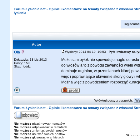
Forum Łysienie.net - Opinie i komentarze na tematy związane z włosami St
łysienia
Tagi temat
Autor
Ola
Wysłany: 2014-04-10, 19:53
Pyłe kwiatowy na ły
Może sam pyłek nie spowoduje nagle odrostu
Dołączyła: 13 Lis 2013
Posty: 150
do włosów a to z powodu zawartości wielu w
Skąd: Łódź
dominuje arginina, w przemianach której powst
więc i poprawiające ukrwienie skóry głowy i w
Można więc z powodzeniem rozpocząć kurację p
Wyświetl posty z ostatnich:
Forum Łysienie.net - Opinie i komentarze na tematy związane z włosami St
Nie możesz
pisać nowych tematów
Nie możesz
odpowiadać w tematach
Nie możesz
zmieniać swoich postów
Nie możesz
usuwać swoich postów
Skocz do
Nie możesz
głosować w ankietach