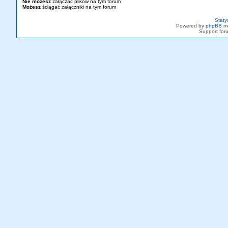
Nie możesz
załączać plików na tym forum
Możesz
ściągać załączniki na tym forum
Staty
Powered by
phpBB
mo
Support fo