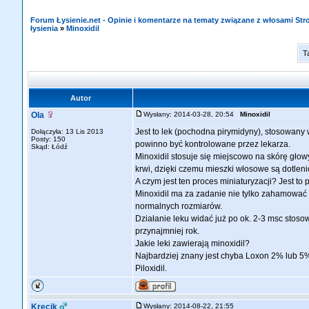
Forum Łysienie.net - Opinie i komentarze na tematy związane z włosami St
łysienia
»
Minoxidil
T
Autor
Ola
Wysłany: 2014-03-28, 20:54
Minoxidil
Jest to lek (pochodna pirymidyny), stosowany w
Dołączyła: 13 Lis 2013
Posty: 150
powinno być kontrolowane przez lekarza.
Skąd: Łódź
Minoxidil stosuje się miejscowo na skórę głow
krwi, dzięki czemu mieszki włosowe są dotleni
A czym jest ten proces miniaturyzacji? Jest t
Minoxidil ma za zadanie nie tylko zahamować p
normalnych rozmiarów.
Działanie leku widać już po ok. 2-3 msc stos
przynajmniej rok.
Jakie leki zawierają minoxidil?
Najbardziej znany jest chyba Loxon 2% lub 5% 
Piloxidil.
Krecik
Wysłany: 2014-08-22, 21:55