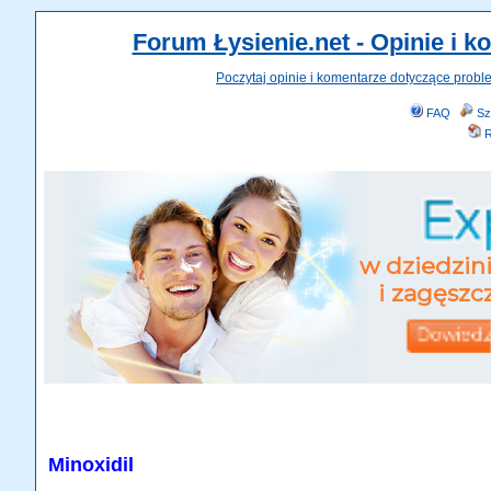
Forum Łysienie.net - Opinie i 
Poczytaj opinie i komentarze dotyczące probl
FAQ
Sz
R
Minoxidil