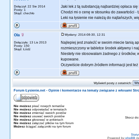
Jaki lek z tą substancją najbardziej opłaca się
Dołączył: 22 Sie 2014
Posty: 1
Chodzi mi o cenę w stosunku do zawartości - t
Skąd: chechło
Leki na łysienie nie należą do najtańszych, w
Ola
Wysłany: 2014-08-30, 12:31
Najlepiej jest znaleźć w swoim miecie tanią ap
Dołączyła: 13 Lis 2013
Posty: 150
rozmieszczony w tabletce środek aktywny i naj
Skąd: Łódź
Niestety nie stosowałam żadnego z środków, wi
kupowane.
Oczywiście dobrym źródłem informacji jest też
Wyświetl posty z ostatnich:
Forum Łysienie.net - Opinie i komentarze na tematy związane z włosami St
Nie możesz
pisać nowych tematów
Nie możesz
odpowiadać w tematach
Nie możesz
zmieniać swoich postów
Nie możesz
usuwać swoich postów
Skocz do
Nie możesz
głosować w ankietach
Nie możesz
załączać plików na tym forum
Możesz
ściągać załączniki na tym forum
Staty
Powered by
phpBB
mo