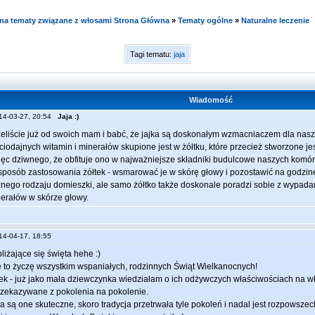
e na tematy związane z włosami Strona Główna
»
Tematy ogólne
»
Naturalne leczenie
Tagi tematu:
jaja
Wiadomość
014-03-27, 20:54
Jaja :)
eliście już od swoich mam i babć, że jajka są doskonałym wzmacniaczem dla nas
ciodajnych witamin i minerałów skupione jest w żółtku, które przecież stworzone jes
więc dziwnego, że obfituje ono w najważniejsze składniki budulcowe naszych komór
sposób zastosowania żółtek - wsmarować je w skórę głowy i pozostawić na godzin
żnego rodzaju domieszki, ale samo żółtko także doskonale poradzi sobie z wyp
nerałów w skórze głowy.
014-04-17, 18:55
liżające się święta hehe :)
e to życzę wszystkim wspaniałych, rodzinnych Świąt Wielkanocnych!
ek - już jako mała dziewczynka wiedziałam o ich odżywczych właściwościach na wł
rzekazywane z pokolenia na pokolenie.
a są one skuteczne, skoro tradycja przetrwała tyle pokoleń i nadal jest rozpowsze