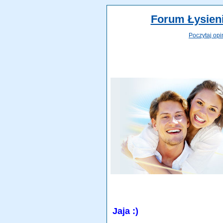
Forum Łysieni
Poczytaj opi
Jaja :)