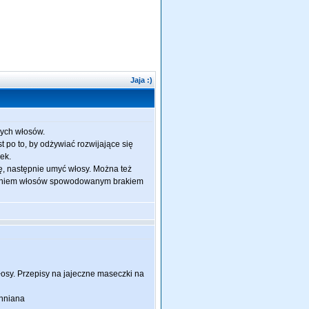
Jaja :)
zych włosów.
t po to, by odżywiać rozwijające się
ek.
ę, następnie umyć włosy. Można też
adaniem włosów spowodowanym brakiem
osy. Przepisy na jajeczne maseczki na
chniana