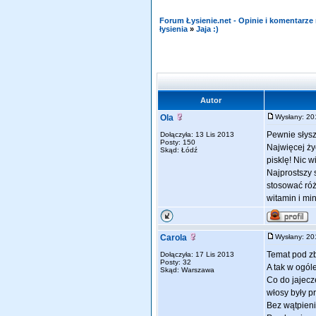
Forum Łysienie.net - Opinie i komentarz
łysienia
»
Jaja :)
Autor
Ola
Wysłany: 2
Pewnie słysz
Dołączyła: 13 Lis 2013
Posty: 150
Najwięcej ży
Skąd: Łódź
pisklę! Nic 
Najprostszy 
stosować ró
witamin i mi
Carola
Wysłany: 2
Temat pod zb
Dołączyła: 17 Lis 2013
Posty: 32
A tak w ogól
Skąd: Warszawa
Co do jajecz
włosy były p
Bez wątpieni