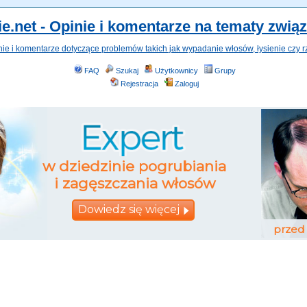
e.net - Opinie i komentarze na tematy zwią
nie i komentarze dotyczące problemów takich jak wypadanie włosów, łysienie czy r
FAQ
Szukaj
Użytkownicy
Grupy
Rejestracja
Zaloguj